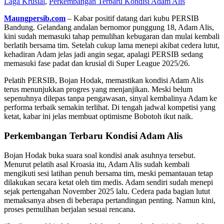
Laga Krusial
,
Perkembangan Terbaru Kondisi Adam Alis
Maungpersib.com
– Kabar positif datang dari kubu PERSIB
Bandung. Gelandang andalan bernomor punggung 18, Adam Alis,
kini sudah memasuki tahap pemulihan kebugaran dan mulai kembali
berlatih bersama tim. Setelah cukup lama menepi akibat cedera lutut,
kehadiran Adam jelas jadi angin segar, apalagi PERSIB sedang
memasuki fase padat dan krusial di Super League 2025/26.
Pelatih PERSIB, Bojan Hodak, memastikan kondisi Adam Alis
terus menunjukkan progres yang menjanjikan. Meski belum
sepenuhnya dilepas tanpa pengawasan, sinyal kembalinya Adam ke
performa terbaik semakin terlihat. Di tengah jadwal kompetisi yang
ketat, kabar ini jelas membuat optimisme Bobotoh ikut naik.
Perkembangan Terbaru Kondisi Adam Alis
Bojan Hodak buka suara soal kondisi anak asuhnya tersebut.
Menurut pelatih asal Kroasia itu, Adam Alis sudah kembali
mengikuti sesi latihan penuh bersama tim, meski pemantauan tetap
dilakukan secara ketat oleh tim medis. Adam sendiri sudah menepi
sejak pertengahan November 2025 lalu. Cedera pada bagian lutut
memaksanya absen di beberapa pertandingan penting. Namun kini,
proses pemulihan berjalan sesuai rencana.