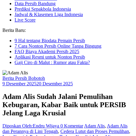
Data Persib Bandung
Prediksi Sepakbola Indonesia
Jadwal & Klasemen Liga Indonesia
Live Score
Berita Baru:
9 Hal tentang Biodata Pemain Persib
7 Cara Nonton Persib Online Tanpa Bingung
FAQ Biaya Akademi Persib 2025
Aplikasi Resmi untuk Nonton Persib
Gaji Ciro di Malut : Rumor atau Fakta?
Berita Persib Bobotoh
9 Desember 2025
20 Desember 2025
Adam Alis Sudah Jalani Pemulihan
Kebugaran, Kabar Baik untuk PERSIB
Jelang Laga Krusial
Diposkan Oleh:Endru Wijaya
0 Komentar
Adam Alis
,
Adam Alis
dan Perannya di Lini Tengah
,
Cedera Lutut dan Proses Pemulihan
,