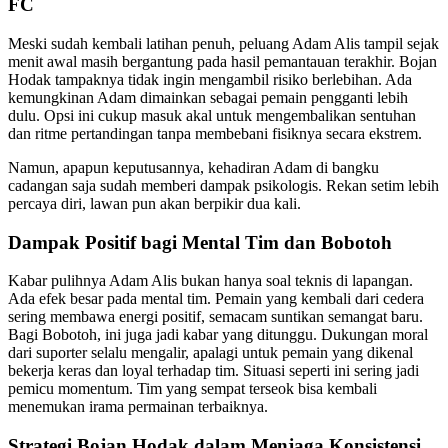
FC
Meski sudah kembali latihan penuh, peluang Adam Alis tampil sejak
menit awal masih bergantung pada hasil pemantauan terakhir. Bojan
Hodak tampaknya tidak ingin mengambil risiko berlebihan. Ada
kemungkinan Adam dimainkan sebagai pemain pengganti lebih
dulu. Opsi ini cukup masuk akal untuk mengembalikan sentuhan
dan ritme pertandingan tanpa membebani fisiknya secara ekstrem.
Namun, apapun keputusannya, kehadiran Adam di bangku
cadangan saja sudah memberi dampak psikologis. Rekan setim lebih
percaya diri, lawan pun akan berpikir dua kali.
Dampak Positif bagi Mental Tim dan Bobotoh
Kabar pulihnya Adam Alis bukan hanya soal teknis di lapangan.
Ada efek besar pada mental tim. Pemain yang kembali dari cedera
sering membawa energi positif, semacam suntikan semangat baru.
Bagi Bobotoh, ini juga jadi kabar yang ditunggu. Dukungan moral
dari suporter selalu mengalir, apalagi untuk pemain yang dikenal
bekerja keras dan loyal terhadap tim. Situasi seperti ini sering jadi
pemicu momentum. Tim yang sempat terseok bisa kembali
menemukan irama permainan terbaiknya.
Strategi Bojan Hodak dalam Menjaga Konsistensi