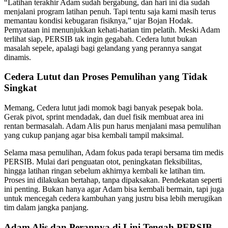
“Latihan terakhir Adam sudah bergabung, dan hari ini dia sudah
menjalani program latihan penuh. Tapi tentu saja kami masih terus
memantau kondisi kebugaran fisiknya,” ujar Bojan Hodak.
Pernyataan ini menunjukkan kehati-hatian tim pelatih. Meski Adam
terlihat siap, PERSIB tak ingin gegabah. Cedera lutut bukan
masalah sepele, apalagi bagi gelandang yang perannya sangat
dinamis.
Cedera Lutut dan Proses Pemulihan yang Tidak
Singkat
Memang, Cedera lutut jadi momok bagi banyak pesepak bola.
Gerak pivot, sprint mendadak, dan duel fisik membuat area ini
rentan bermasalah. Adam Alis pun harus menjalani masa pemulihan
yang cukup panjang agar bisa kembali tampil maksimal.
Selama masa pemulihan, Adam fokus pada terapi bersama tim medis
PERSIB. Mulai dari penguatan otot, peningkatan fleksibilitas,
hingga latihan ringan sebelum akhirnya kembali ke latihan tim.
Proses ini dilakukan bertahap, tanpa dipaksakan. Pendekatan seperti
ini penting. Bukan hanya agar Adam bisa kembali bermain, tapi juga
untuk mencegah cedera kambuhan yang justru bisa lebih merugikan
tim dalam jangka panjang.
Adam Alis dan Perannya di Lini Tengah PERSIB