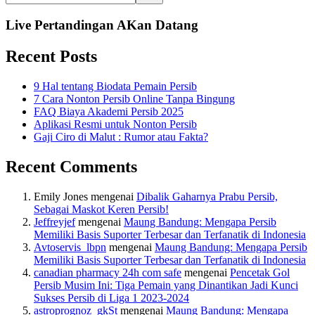
Live Pertandingan AKan Datang
Recent Posts
9 Hal tentang Biodata Pemain Persib
7 Cara Nonton Persib Online Tanpa Bingung
FAQ Biaya Akademi Persib 2025
Aplikasi Resmi untuk Nonton Persib
Gaji Ciro di Malut : Rumor atau Fakta?
Recent Comments
Emily Jones
mengenai
Dibalik Gaharnya Prabu Persib,
Sebagai Maskot Keren Persib!
Jeffreyjef
mengenai
Maung Bandung: Mengapa Persib
Memiliki Basis Suporter Terbesar dan Terfanatik di Indonesia
Avtoservis_lbpn
mengenai
Maung Bandung: Mengapa Persib
Memiliki Basis Suporter Terbesar dan Terfanatik di Indonesia
canadian pharmacy 24h com safe
mengenai
Pencetak Gol
Persib Musim Ini: Tiga Pemain yang Dinantikan Jadi Kunci
Sukses Persib di Liga 1 2023-2024
astroprognoz_gkSt
mengenai
Maung Bandung: Mengapa