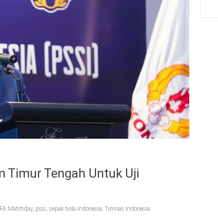
m Timur Tengah Untuk Uji
IFA Matchday
,
pssi
,
sepak bola indonesia
,
Timnas Indonesia