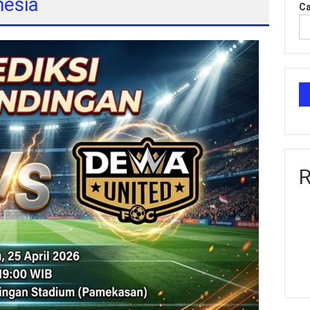
nesia
Ca
R