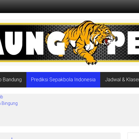
ib Bandung
Prediksi Sepakbola Indonesia
Jadwal & Klase
ib
a Bingung