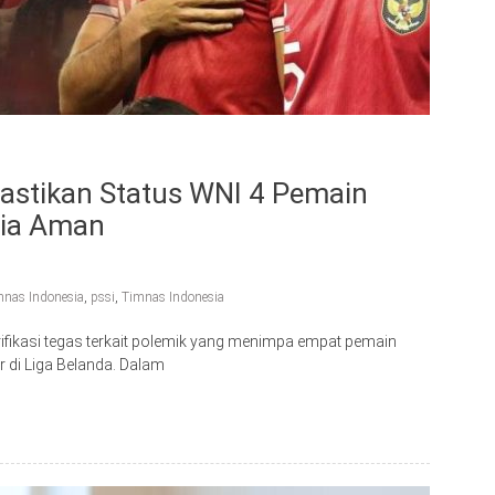
astikan Status WNI 4 Pemain
sia Aman
mnas Indonesia
,
pssi
,
Timnas Indonesia
fikasi tegas terkait polemik yang menimpa empat pemain
r di Liga Belanda. Dalam