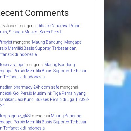
Recent Comments
ily Jones
mengenai
Dibalik Gaharnya Prabu
rsib, Sebagai Maskot Keren Persib!
ffreyjef
mengenai
Maung Bandung: Mengapa
rsib Memiliki Basis Suporter Terbesar dan
rfanatik di Indonesia
toservis_lbpn
mengenai
Maung Bandung:
ngapa Persib Memiliki Basis Suporter Terbesar
n Terfanatik di Indonesia
nadian pharmacy 24h com safe
mengenai
ncetak Gol Persib Musim Ini: Tiga Pemain yang
nantikan Jadi Kunci Sukses Persib di Liga 1 2023-
24
troprognoz_gkSt
mengenai
Maung Bandung:
ngapa Persib Memiliki Basis Suporter Terbesar
n Terfanatik di Indonesia