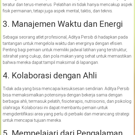
teratur dan terus-menerus. Pelatihan ini tidak hanya mencakup aspek
fisik permainan, tetapi juga aspek mental, taktis, dan teknis.
3. Manajemen Waktu dan Energi
Sebagai seorang atlet profesional, Aditya Persib di hadapkan pada
tantangan untuk mengelola waktu dan energinya dengan efisien.
Penting bagi pemain untuk memiliki jadwal latihan yang terstruktur,
istirahat yang cukup, dan pola makan yang sehat untuk memastikan
bahwa mereka dapat tampil maksimal di lapangan.
4. Kolaborasi dengan Ahli
Tidak ada yang bisa mencapai kesuksesan sendirian. Aditya Persib
bisa memaksimalkan potensinya dengan bekerja sama dengan
berbagai ahli, termasuk pelatih, fisioterapis, nutrisionis, dan psikolog
olahraga. Kolaborasi ini dapat membantu pemain untuk
mengidentifikasi area yang perlu di perbaiki dan merancang strategi
untuk mencapai tujuan mereka.
5. Mempelajari dari Pengalaman