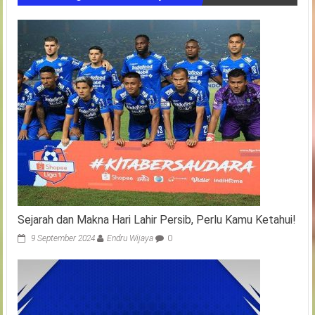
Sejarah dan Makna Hari Lahir Persib, Perlu Kamu Ketahui!
9 September 2024
Endru Wijaya
0