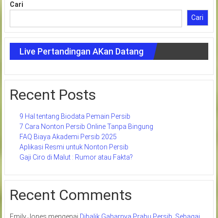
Cari
Cari
Live Pertandingan AKan Datang
Recent Posts
9 Hal tentang Biodata Pemain Persib
7 Cara Nonton Persib Online Tanpa Bingung
FAQ Biaya Akademi Persib 2025
Aplikasi Resmi untuk Nonton Persib
Gaji Ciro di Malut : Rumor atau Fakta?
Recent Comments
Emily Jones
mengenai
Dibalik Gaharnya Prabu Persib, Sebagai