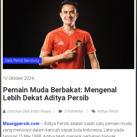
jawa
barat
indonesia
Data Persib Bandung
10 Oktober 2024
Pemain Muda Berbakat: Mengenal
Lebih Dekat Aditya Persib
Diposkan Oleh:Endru Wijaya
0 Komentar
Aditya Persib
Maungpersib.com
– Aditya Persib adalah salah satu pemain muda
yang menonjol dalam kancah sepak bola Indonesia. Lahir pada
tanggal 15 Mei 1998, Aditya telah menarik perhatian banyak