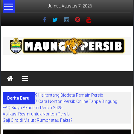
Lompat
Jumat, Agustus 7, 2026
ke
konten
MaungPersib
Maung
Persib
adalah
9 Hal tentang Biodata Pemain Persib
situs
Berita Baru:
7 Cara Nonton Persib Online Tanpa Bingung
berita
FAQ Biaya Akademi Persib 2025
khusus
Aplikasi Resmi untuk Nonton Persib
sepakbola
Gaji Ciro di Malut : Rumor atau Fakta?
daerah
bandung