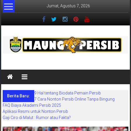
Lompat
Jumat, Agustus 7, 2026
ke
konten
MaungPersib
Maung
Persib
adalah
9 Hal tentang Biodata Pemain Persib
situs
Berita Baru:
7 Cara Nonton Persib Online Tanpa Bingung
berita
FAQ Biaya Akademi Persib 2025
khusus
Aplikasi Resmi untuk Nonton Persib
sepakbola
Gaji Ciro di Malut : Rumor atau Fakta?
daerah
bandung