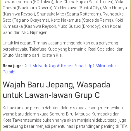
Tawaratsumida (FC Tokyo), Joel Chima Fujita (Saint-Truden), Yuki
Ohashi (Blackburn Rovers), Yu Hirakawa (Bristol City), Mao Hosoya
(Kashiwa Reysol), Shunsuke Mito (Sparta Rotterdam), Ryunosuke
Sato (Fagiano Okayama), Keito Nakamura (Stade de Reims), Koki
Kumasaka (Kashiwa Reysol), Yuito Suzuki (Brondby), dan Kodai
Sano dari NEC Nijmegen.
Untuk lini depan, Timnas Jepang mengandalkan dua penyerang
berbakat yaitu Takefusa Kubo yang bermain di Real Sociedad, dan
Shuto Machino dari Holstein Kiel.
Baca juga:
Dedi Mulyadi Rogoh Kocek Pribadi Rp1 Miliar untuk
Persib!
Wajah Baru Jepang, Waspada
untuk Lawan-lawan Grup C
Kehadiran dua pemain debutan dalam skuad Jepang memberikan
warna baru dalam skuad Samurai Biru. Mitsuaki Kumasaka dan
Kota Tawaratsumida bukan hanya akan menjalani debut, tetapi juga
berpeluang besar menjadi penentu hasil pertandingan penting di FIFA