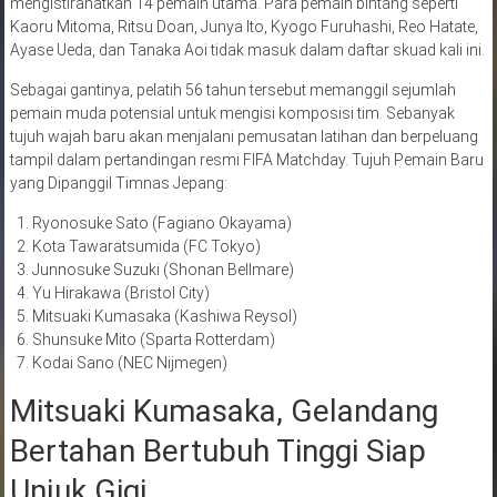
mengistirahatkan 14 pemain utama. Para pemain bintang seperti
Kaoru Mitoma, Ritsu Doan, Junya Ito, Kyogo Furuhashi, Reo Hatate,
Ayase Ueda, dan Tanaka Aoi tidak masuk dalam daftar skuad kali ini.
Sebagai gantinya, pelatih 56 tahun tersebut memanggil sejumlah
pemain muda potensial untuk mengisi komposisi tim. Sebanyak
tujuh wajah baru akan menjalani pemusatan latihan dan berpeluang
tampil dalam pertandingan resmi FIFA Matchday. Tujuh Pemain Baru
yang Dipanggil Timnas Jepang:
Ryonosuke Sato (Fagiano Okayama)
Kota Tawaratsumida (FC Tokyo)
Junnosuke Suzuki (Shonan Bellmare)
Yu Hirakawa (Bristol City)
Mitsuaki Kumasaka (Kashiwa Reysol)
Shunsuke Mito (Sparta Rotterdam)
Kodai Sano (NEC Nijmegen)
Mitsuaki Kumasaka, Gelandang
Bertahan Bertubuh Tinggi Siap
Unjuk Gigi