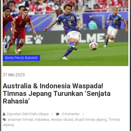
jawa
barat
indonesia
Berita Persib Bobotoh
31 Mei 2025
Australia & Indonesia Waspada!
Timnas Jepang Turunkan ‘Senjata
Rahasia’
Diposkan Oleh:Endru Wijaya
0 Komentar
ancaman timnas indonesia
,
revolusi skuad
,
skuad timnas jepang
,
Timnas
Jepang