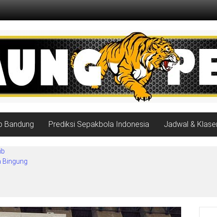
ib Bandung
Prediksi Sepakbola Indonesia
Jadwal & Klase
ib
a Bingung