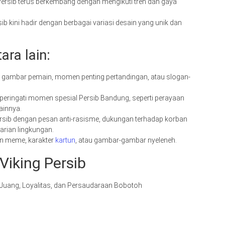
 Persib terus berkembang dengan mengikuti tren dan gaya
ib kini hadir dengan berbagai variasi desain yang unik dan
ara lain:
n gambar pemain, momen penting pertandingan, atau slogan-
peringati momen spesial Persib Bandung, seperti perayaan
ainnya.
Persib dengan pesan anti-rasisme, dukungan terhadap korban
arian lingkungan.
an meme, karakter
kartun
, atau gambar-gambar nyeleneh.
Viking Persib
 Juang, Loyalitas, dan Persaudaraan Bobotoh