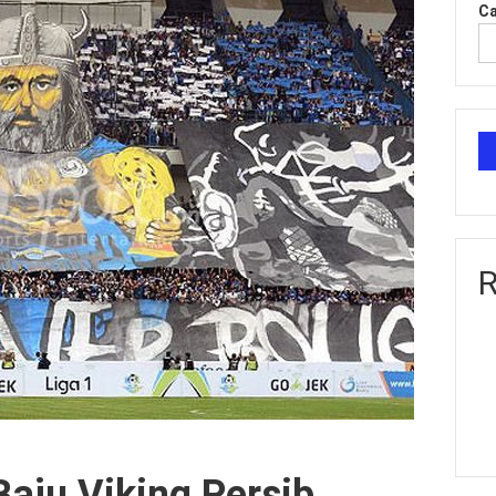
Ca
R
Baju Viking Persib