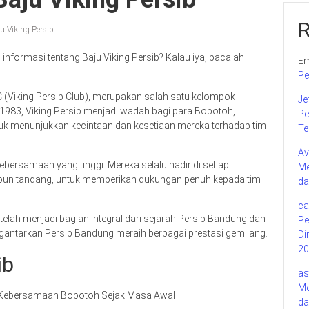
u Viking Persib
formasi tentang Baju Viking Persib? Kalau iya, bacalah
Em
Pe
C (Viking Persib Club), merupakan salah satu kelompok
Je
n 1983, Viking Persib menjadi wadah bagi para Bobotoh,
Pe
uk menunjukkan kecintaan dan kesetiaan mereka terhadap tim
Te
Av
bersamaan yang tinggi. Mereka selalu hadir di setiap
Me
upun tandang, untuk memberikan dukungan penuh kepada tim
da
ca
 telah menjadi bagian integral dari sejarah Persib Bandung dan
Pe
gantarkan Persib Bandung meraih berbagai prestasi gemilang.
Di
20
ib
as
Me
n Kebersamaan Bobotoh Sejak Masa Awal
da