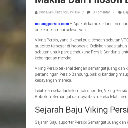
Diposkan Oleh:Endru Wijaya
0 Komentar
Baj
maungpersib.com
– Apakah kamu sedang mencari in
artikel ini sampai selesai yaa!
Viking Persib, yang dikenal pula dengan sebutan VP
suporter terbesar di Indonesia. Didirikan pada tahu
sebutan untuk para pendukung Persib Bandung, unt
kebanggaan mereka.
Viking Persib terkenal dengan semangat juang dan ke
pertandingan Persib Bandung, baik di kandang ma
kesayangan mereka.
Lebih dari sekadar kelompok suporter, Viking Persib
Bobotoh. Semangat dan loyalitas mereka telah men
Sejarah Baju Viking Pers
Sejarah Baju suporter Persib: Semangat Juang da