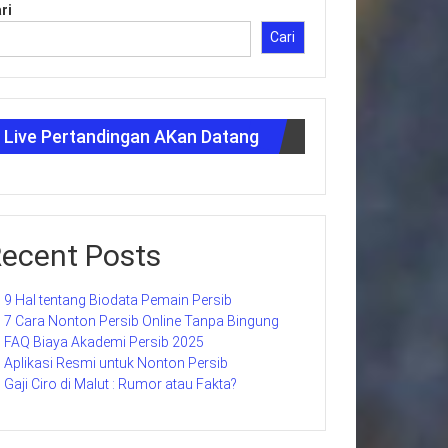
ri
Cari
Live Pertandingan AKan Datang
ecent Posts
9 Hal tentang Biodata Pemain Persib
7 Cara Nonton Persib Online Tanpa Bingung
FAQ Biaya Akademi Persib 2025
Aplikasi Resmi untuk Nonton Persib
Gaji Ciro di Malut : Rumor atau Fakta?