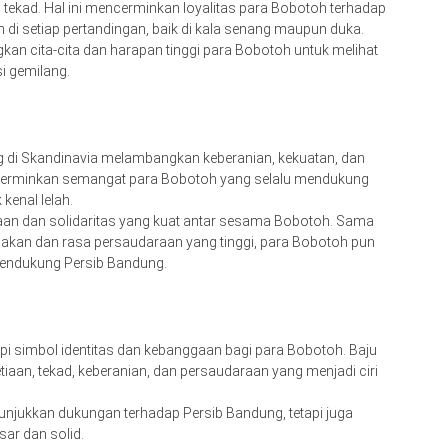
tekad. Hal ini mencerminkan loyalitas para Bobotoh terhadap
 di setiap pertandingan, baik di kala senang maupun duka.
an cita-cita dan harapan tinggi para Bobotoh untuk melihat
i gemilang.
ing di Skandinavia melambangkan keberanian, kekuatan, dan
ncerminkan semangat para Bobotoh yang selalu mendukung
enal lelah.
n dan solidaritas yang kuat antar sesama Bobotoh. Sama
pakan dan rasa persaudaraan yang tinggi, para Bobotoh pun
ndukung Persib Bandung.
api simbol identitas dan kebanggaan bagi para Bobotoh. Baju
setiaan, tekad, keberanian, dan persaudaraan yang menjadi ciri
njukkan dukungan terhadap Persib Bandung, tetapi juga
ar dan solid.