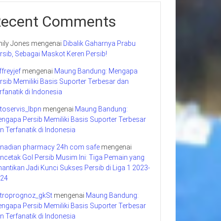
Recent Comments
ily Jones
mengenai
Dibalik Gaharnya Prabu
rsib, Sebagai Maskot Keren Persib!
ffreyjef
mengenai
Maung Bandung: Mengapa
rsib Memiliki Basis Suporter Terbesar dan
rfanatik di Indonesia
toservis_lbpn
mengenai
Maung Bandung:
ngapa Persib Memiliki Basis Suporter Terbesar
n Terfanatik di Indonesia
nadian pharmacy 24h com safe
mengenai
ncetak Gol Persib Musim Ini: Tiga Pemain yang
nantikan Jadi Kunci Sukses Persib di Liga 1 2023-
24
troprognoz_gkSt
mengenai
Maung Bandung:
ngapa Persib Memiliki Basis Suporter Terbesar
n Terfanatik di Indonesia