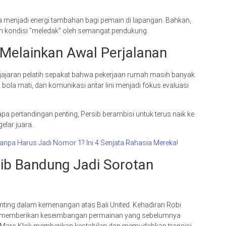
 menjadi energi tambahan bagi pemain di lapangan. Bahkan,
am kondisi “meledak” oleh semangat pendukung.
Melainkan Awal Perjalanan
jajaran pelatih sepakat bahwa pekerjaan rumah masih banyak.
 bola mati, dan komunikasi antar lini menjadi fokus evaluasi
pertandingan penting, Persib berambisi untuk terus naik ke
lar juara.
 Tanpa Harus Jadi Nomor 1? Ini 4 Senjata Rahasia Mereka!
sib Bandung Jadi Sorotan
enting dalam kemenangan atas Bali United. Kehadiran Robi
s memberikan keseimbangan permainan yang sebelumnya