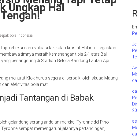
ok Ungkap Hal
 Tengah!
Em
Pe
sepak bola indonesia
Je
 refleksi dan evaluasi tak kalah krusial. Hal ini di tegaskan
Pe
 membawa timnya meraih kemenangan tipis 2-1 atas Bali
Te
5 yang berlangsung di Stadion Gelora Bandung Lautan Api
Av
Me
an yang menurut Klok harus segera di perbaiki oleh skuad Maung
da
dan efektivitas bola mati.
ca
njadi Tantangan di Babak
Pe
Di
20
as
t oleh gelandang serang andalan mereka, Tyronne del Pino
Me
a Tyronne sempat memengaruhi jalannya pertandingan,
da