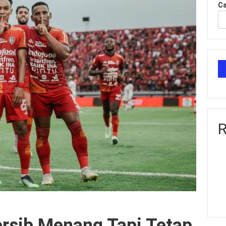
Ca
R
Persib Menang Tapi Tetap