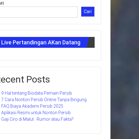
ri
Cari
Live Pertandingan AKan Datang
ecent Posts
9 Hal tentang Biodata Pemain Persib
7 Cara Nonton Persib Online Tanpa Bingung
FAQ Biaya Akademi Persib 2025
Aplikasi Resmi untuk Nonton Persib
Gaji Ciro di Malut : Rumor atau Fakta?