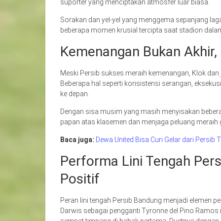
suporter yang menciptakan atmosfer luar biasa.
Sorakan dan yel-yel yang menggema sepanjang laga
beberapa momen krusial tercipta saat stadion dal
Kemenangan Bukan Akhir, 
Meski Persib sukses meraih kemenangan, Klok dan 
Beberapa hal seperti konsistensi serangan, eksekusi
ke depan.
Dengan sisa musim yang masih menyisakan beberapa 
papan atas klasemen dan menjaga peluang meraih ge
Baca juga:
Dewa United Bisa Curi Gelar dari Persib
Performa Lini Tengah Per
Positif
Peran lini tengah Persib Bandung menjadi elemen p
Darwis sebagai pengganti Tyronne del Pino Ramo