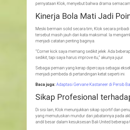
pernyataan Klok, menyebut bahwa drama semacam 
Kinerja Bola Mati Jadi Poi
Meski bermain solid secara tim, Klok secara priba
tersebut masih jauh dari kata maksimal. Ia menga
menjadi catatan penting baginya.
“Corner kick saya memang sedikit jelek. Ada beberap
sedikit, tapi saya harus improve itu,” akunya jujur.
Sebagai pemain yang kerap dipercaya sebagai eksek
menjadi pembeda di pertandingan ketat seperti ini.
Baca juga:
Adaptasi Gervane Kastaneer di Persib 
Sikap Profesional terhad
Di sisi lain, Klok menunjukkan sikap sportif dan pen
yang memutuskan mundur dari jabatannya pada akhi
andil besar dalam kesuksesan Bali United beberapa t