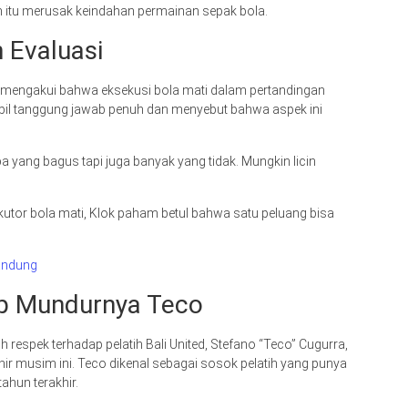
itu merusak keindahan permainan sepak bola.
n Evaluasi
di mengakui bahwa eksekusi bola mati dalam pertandingan
mbil tanggung jawab penuh dan menyebut bahwa aspek ini
a yang bagus tapi juga banyak yang tidak. Mungkin licin
utor bola mati, Klok paham betul bahwa satu peluang bisa
Bandung
ap Mundurnya Teco
uh respek terhadap pelatih Bali United, Stefano “Teco” Cugurra,
r musim ini. Teco dikenal sebagai sosok pelatih yang punya
ahun terakhir.