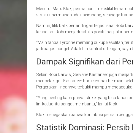
Menurut Marc Klok, permainan tim sedikit terhambat k
struktur permainan tidak seimbang, sehingga transis
Namun, titik balik pertandingan terjadi saat Robi 
kehadiran Robi menjadi katalis positif bagi alur per
“Main tanpa Tyronne memang cukup kesulitan, teru
jadi bagus banget. Ada lebih kontrol di tengah, saya b
Dampak Signifikan dari P
Selain Robi Darwis, Gervane Kastaneer juga menja
mencetak gol. Kastaneer baru kembali bermain sete
Pergerakan lincahnya terbukti mampu mengacaukan k
“Yang penting kami punya striker yang bisa tahan bo
lini kedua, itu sangat membantu,” lanjut Klok.
Klok menegaskan bahwa kontribusi pemain pengganti sa
Statistik Dominasi: Persib