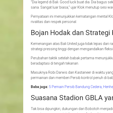
“Dia legend di Bali. Good luck buat dia. Dia bagus sek
sana. Sangat luar biasa,” ujar Klok menutup sesi 
Pernyataan ini menunjukkan kematangan mental Kl
rivalitas dan respek personal.
Bojan Hodak dan Strategi
Kemenangan atas Bali United juga tidak lepas dari r
strategi pressing tinggi dengan mengandalkan fleksi
Perubahan taktik setelah babak pertama menunju
beradaptasi di tengah tekanan.
Masuknya Robi Darwis dan Kastaneer di waktu yang
permainan dan memberi Persib kontrol penuh di ba
Baba juga:
5 Pemain Persib Bandung Cedera, Henhen
Suasana Stadion GBLA ya
Tak bisa dipungkiri, dukungan dari Bobotoh menjadi 