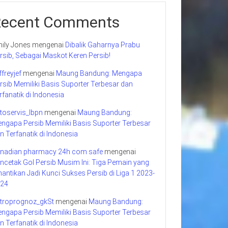
Recent Comments
ily Jones
mengenai
Dibalik Gaharnya Prabu
rsib, Sebagai Maskot Keren Persib!
ffreyjef
mengenai
Maung Bandung: Mengapa
rsib Memiliki Basis Suporter Terbesar dan
rfanatik di Indonesia
toservis_lbpn
mengenai
Maung Bandung:
ngapa Persib Memiliki Basis Suporter Terbesar
n Terfanatik di Indonesia
nadian pharmacy 24h com safe
mengenai
ncetak Gol Persib Musim Ini: Tiga Pemain yang
nantikan Jadi Kunci Sukses Persib di Liga 1 2023-
24
troprognoz_gkSt
mengenai
Maung Bandung:
ngapa Persib Memiliki Basis Suporter Terbesar
n Terfanatik di Indonesia