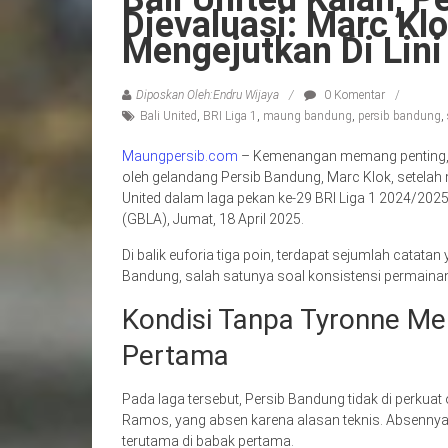
Dievaluasi: Marc Kl
Mengejutkan Di Lini
Diposkan Oleh:Endru Wijaya
0 Komentar
Bali United
,
BRI Liga 1
,
maung bandung
,
persib bandung
,
Maungpersib.com
– Kemenangan memang penting, tapi
oleh gelandang Persib Bandung, Marc Klok, setelah
United dalam laga pekan ke-29 BRI Liga 1 2024/202
(GBLA), Jumat, 18 April 2025.
Di balik euforia tiga poin, terdapat sejumlah catat
Bandung, salah satunya soal konsistensi permainan 
Kondisi Tanpa Tyronne Me
Pertama
Pada laga tersebut, Persib Bandung tidak di perkua
Ramos, yang absen karena alasan teknis. Absenny
terutama di babak pertama.