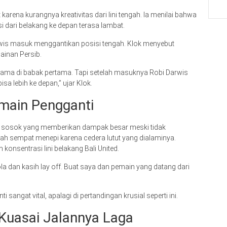
arena kurangnya kreativitas dari lini tengah. Ia menilai bahwa
i dari belakang ke depan terasa lambat.
Darwis masuk menggantikan posisi tengah. Klok menyebut
mainan Persib.
tama di babak pertama. Tapi setelah masuknya Robi Darwis
isa lebih ke depan,” ujar Klok.
emain Pengganti
di sosok yang memberikan dampak besar meski tidak
lah sempat menepi karena cedera lutut yang dialaminya.
onsentrasi lini belakang Bali United.
la dan kasih lay off. Buat saya dan pemain yang datang dari
ngat vital, apalagi di pertandingan krusial seperti ini.
 Kuasai Jalannya Laga