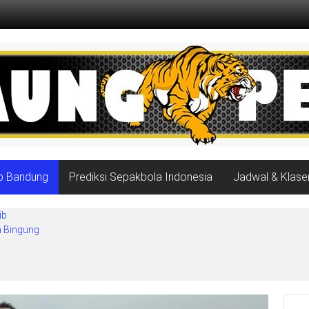
ib Bandung
Prediksi Sepakbola Indonesia
Jadwal & Klase
ib
a Bingung