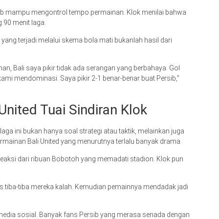
sib mampu mengontrol tempo permainan. Klok menilai bahwa
 90 menit laga.
 yang terjadi melalui skema bola mati bukanlah hasil dari
n, Bali saya pikir tidak ada serangan yang berbahaya. Gol
 kami mendominasi. Saya pikir 2-1 benar-benar buat Persib,”
United Tuai Sindiran Klok
aga ini bukan hanya soal strategi atau taktik, melainkan juga
ermainan Bali United yang menurutnya terlalu banyak drama.
eaksi dari ribuan Bobotoh yang memadati stadion. Klok pun
erus tiba-tiba mereka kalah. Kemudian pemainnya mendadak jadi
 media sosial. Banyak fans Persib yang merasa senada dengan