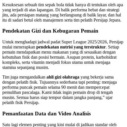
Kesuksesan sebuah tim sepak bola tidak hanya di tentukan oleh apa
yang terjadi di atas lapangan. Di balik performa hebat dan strategi
jitu, ada persiapan matang yang berlangsung di balik layar, dan hal
itu di sadari betul oleh manajemen serta tim pelatih Persijap Jepara.
Pendekatan Gizi dan Kebugaran Pemain
Untuk menghadapi jadwal padat Super League 2025/2026, Persijap
mulai menerapkan
pendekatan nutrisi yang terstruktur
. Setiap
pemain mendapatkan menu makanan yang di sesuaikan dengan
kebutuhan fisik dan posisi bermain. Asupan protein, karbohidrat
kompleks, serta vitamin menjadi fokus utama untuk menjaga
stamina sepanjang musim.
Tim juga mengandalkan
ahli gizi olahraga
yang bekerja sama
dengan pelatih fisik. Tujuannya sederhana tapi penting: menjaga
performa puncak pemain selama 90 menit dan mempercepat
pemulihan pascalaga. Kami tidak ingin pemain drop di tengah
musim. Semua harus siap tempur dalam jangka panjang,” ujar
pelatih fisik Persijap.
Pemanfaatan Data dan Video Analisis
Satu lagi elemen penting yang kini mulai di jadikan standar oleh