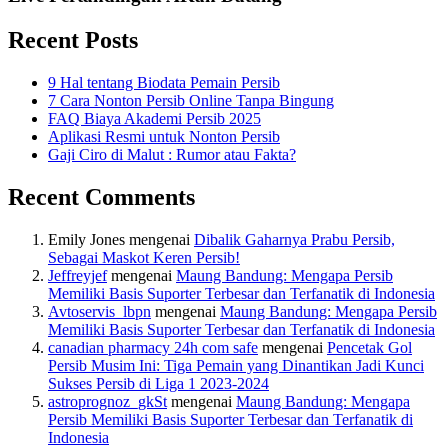
Recent Posts
9 Hal tentang Biodata Pemain Persib
7 Cara Nonton Persib Online Tanpa Bingung
FAQ Biaya Akademi Persib 2025
Aplikasi Resmi untuk Nonton Persib
Gaji Ciro di Malut : Rumor atau Fakta?
Recent Comments
Emily Jones
mengenai
Dibalik Gaharnya Prabu Persib,
Sebagai Maskot Keren Persib!
Jeffreyjef
mengenai
Maung Bandung: Mengapa Persib
Memiliki Basis Suporter Terbesar dan Terfanatik di Indonesia
Avtoservis_lbpn
mengenai
Maung Bandung: Mengapa Persib
Memiliki Basis Suporter Terbesar dan Terfanatik di Indonesia
canadian pharmacy 24h com safe
mengenai
Pencetak Gol
Persib Musim Ini: Tiga Pemain yang Dinantikan Jadi Kunci
Sukses Persib di Liga 1 2023-2024
astroprognoz_gkSt
mengenai
Maung Bandung: Mengapa
Persib Memiliki Basis Suporter Terbesar dan Terfanatik di
Indonesia