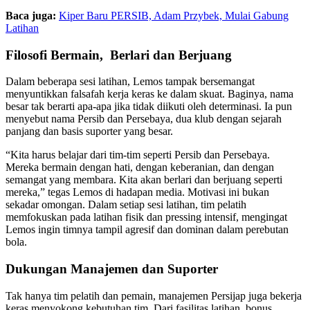
Baca juga:
Kiper Baru PERSIB, Adam Przybek, Mulai Gabung
Latihan
Filosofi Bermain, Berlari dan Berjuang
Dalam beberapa sesi latihan, Lemos tampak bersemangat
menyuntikkan falsafah kerja keras ke dalam skuat. Baginya, nama
besar tak berarti apa-apa jika tidak diikuti oleh determinasi. Ia pun
menyebut nama Persib dan Persebaya, dua klub dengan sejarah
panjang dan basis suporter yang besar.
“Kita harus belajar dari tim-tim seperti Persib dan Persebaya.
Mereka bermain dengan hati, dengan keberanian, dan dengan
semangat yang membara. Kita akan berlari dan berjuang seperti
mereka,” tegas Lemos di hadapan media. Motivasi ini bukan
sekadar omongan. Dalam setiap sesi latihan, tim pelatih
memfokuskan pada latihan fisik dan pressing intensif, mengingat
Lemos ingin timnya tampil agresif dan dominan dalam perebutan
bola.
Dukungan Manajemen dan Suporter
Tak hanya tim pelatih dan pemain, manajemen Persijap juga bekerja
keras menyokong kebutuhan tim. Dari fasilitas latihan, bonus