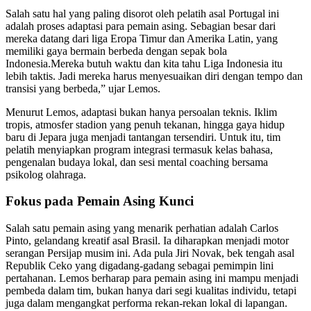
Salah satu hal yang paling disorot oleh pelatih asal Portugal ini
adalah proses adaptasi para pemain asing. Sebagian besar dari
mereka datang dari liga Eropa Timur dan Amerika Latin, yang
memiliki gaya bermain berbeda dengan sepak bola
Indonesia.Mereka butuh waktu dan kita tahu Liga Indonesia itu
lebih taktis. Jadi mereka harus menyesuaikan diri dengan tempo dan
transisi yang berbeda,” ujar Lemos.
Menurut Lemos, adaptasi bukan hanya persoalan teknis. Iklim
tropis, atmosfer stadion yang penuh tekanan, hingga gaya hidup
baru di Jepara juga menjadi tantangan tersendiri. Untuk itu, tim
pelatih menyiapkan program integrasi termasuk kelas bahasa,
pengenalan budaya lokal, dan sesi mental coaching bersama
psikolog olahraga.
Fokus pada Pemain Asing Kunci
Salah satu pemain asing yang menarik perhatian adalah Carlos
Pinto, gelandang kreatif asal Brasil. Ia diharapkan menjadi motor
serangan Persijap musim ini. Ada pula Jiri Novak, bek tengah asal
Republik Ceko yang digadang-gadang sebagai pemimpin lini
pertahanan. Lemos berharap para pemain asing ini mampu menjadi
pembeda dalam tim, bukan hanya dari segi kualitas individu, tetapi
juga dalam mengangkat performa rekan-rekan lokal di lapangan.