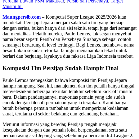
Perdana Lawan PSM Makassar
,
Persib dan Persebaya
,
Target
Musim Ini
Maungpersib.com
– Kompetisi Super League 2025/2026 kian
mendekat. Persijap Jepara menjadi salah satu tim yang bersiap
dengan serius, bukan hanya dari sisi teknis, tetapi juga dari semangat
dan mentalitas. Pelatih mereka, Paulo Lemos, tak segan menyebut
nama besar seperti Persib dan Persebaya Surabaya sebagai contoh
semangat bertarung di level tertinggi. Bagi Lemos, membawa nama
besar bukan sekadar retorika. Ia ingin menanamkan tekad untuk
berlari dan berjuang, layaknya dua raksasa Liga Indonesia tersebut.
Komposisi Tim Persijap Sudah Hampir Final
Paulo Lemos menegaskan bahwa komposisi tim Persijap Jepara
hampir rampung. Saat ini, manajemen dan tim pelatih hanya tinggal
menyelesaikan beberapa rekrutan terakhir sebelum kick-off musim
baru. Dalam pandangannya, mayoritas pemain yang ada sudah
cocok dengan filosofi permainan yang ia terapkan. Kami hanya
butuh beberapa pemain tambahan untuk memperkuat kedalaman
skuat, terutama di sektor belakang dan gelandang bertahan..
Menurut informasi yang beredar, Persijap tengah menjajaki
kesepakatan dengan dua pemain lokal berpengalaman serta satu
pemain asing asal Jepang yang sebelumnya bermain di J-League 2.