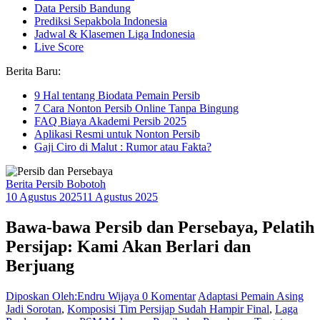
Data Persib Bandung
Prediksi Sepakbola Indonesia
Jadwal & Klasemen Liga Indonesia
Live Score
Berita Baru:
9 Hal tentang Biodata Pemain Persib
7 Cara Nonton Persib Online Tanpa Bingung
FAQ Biaya Akademi Persib 2025
Aplikasi Resmi untuk Nonton Persib
Gaji Ciro di Malut : Rumor atau Fakta?
Berita Persib Bobotoh
10 Agustus 2025
11 Agustus 2025
Bawa-bawa Persib dan Persebaya, Pelatih
Persijap: Kami Akan Berlari dan
Berjuang
Diposkan Oleh:Endru Wijaya
0 Komentar
Adaptasi Pemain Asing
Jadi Sorotan
,
Komposisi Tim Persijap Sudah Hampir Final
,
Laga