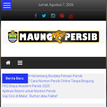
Lompat
Jumat, Agustus 7, 2026
ke
konten
MaungPersib
Maung
Persib
adalah
9 Hal tentang Biodata Pemain Persib
situs
Berita Baru:
7 Cara Nonton Persib Online Tanpa Bingung
berita
FAQ Biaya Akademi Persib 2025
khusus
Aplikasi Resmi untuk Nonton Persib
sepakbola
Gaji Ciro di Malut : Rumor atau Fakta?
daerah
bandung