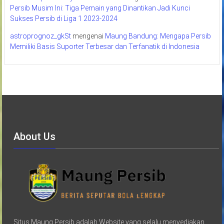
Persib Musim Ini: Tiga Pemain yang Dinantikan Jadi Kunci
Sukses Persib di Liga 1 2023-2024
astroprognoz_gkSt
mengenai
Maung Bandung: Mengapa Persib
Memiliki Basis Suporter Terbesar dan Terfanatik di Indonesia
About Us
Situs Maung Persib adalah Website yang selalu menyediakan