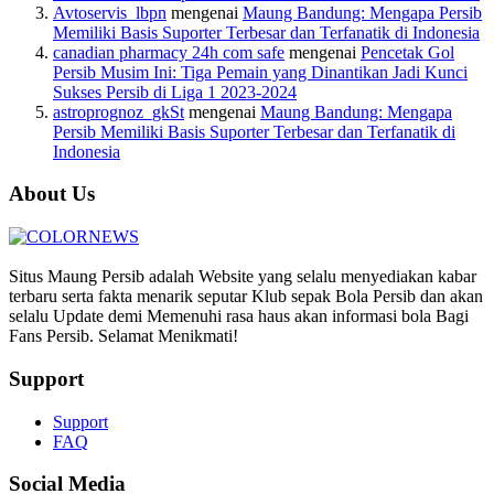
Avtoservis_lbpn
mengenai
Maung Bandung: Mengapa Persib
Memiliki Basis Suporter Terbesar dan Terfanatik di Indonesia
canadian pharmacy 24h com safe
mengenai
Pencetak Gol
Persib Musim Ini: Tiga Pemain yang Dinantikan Jadi Kunci
Sukses Persib di Liga 1 2023-2024
astroprognoz_gkSt
mengenai
Maung Bandung: Mengapa
Persib Memiliki Basis Suporter Terbesar dan Terfanatik di
Indonesia
About Us
Situs Maung Persib adalah Website yang selalu menyediakan kabar
terbaru serta fakta menarik seputar Klub sepak Bola Persib dan akan
selalu Update demi Memenuhi rasa haus akan informasi bola Bagi
Fans Persib. Selamat Menikmati!
Support
Support
FAQ
Social Media