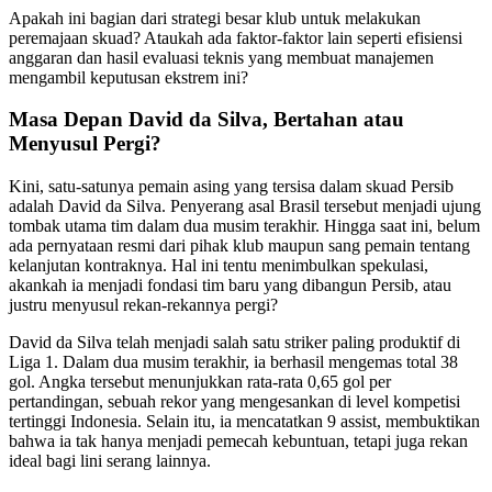
Apakah ini bagian dari strategi besar klub untuk melakukan
peremajaan skuad? Ataukah ada faktor-faktor lain seperti efisiensi
anggaran dan hasil evaluasi teknis yang membuat manajemen
mengambil keputusan ekstrem ini?
Masa Depan David da Silva, Bertahan atau
Menyusul Pergi?
Kini, satu-satunya pemain asing yang tersisa dalam skuad Persib
adalah David da Silva. Penyerang asal Brasil tersebut menjadi ujung
tombak utama tim dalam dua musim terakhir. Hingga saat ini, belum
ada pernyataan resmi dari pihak klub maupun sang pemain tentang
kelanjutan kontraknya. Hal ini tentu menimbulkan spekulasi,
akankah ia menjadi fondasi tim baru yang dibangun Persib, atau
justru menyusul rekan-rekannya pergi?
David da Silva telah menjadi salah satu striker paling produktif di
Liga 1. Dalam dua musim terakhir, ia berhasil mengemas total 38
gol. Angka tersebut menunjukkan rata-rata 0,65 gol per
pertandingan, sebuah rekor yang mengesankan di level kompetisi
tertinggi Indonesia. Selain itu, ia mencatatkan 9 assist, membuktikan
bahwa ia tak hanya menjadi pemecah kebuntuan, tetapi juga rekan
ideal bagi lini serang lainnya.