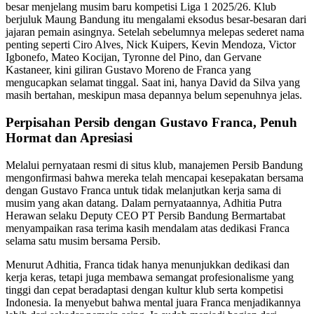
besar menjelang musim baru kompetisi Liga 1 2025/26. Klub
berjuluk Maung Bandung itu mengalami eksodus besar-besaran dari
jajaran pemain asingnya. Setelah sebelumnya melepas sederet nama
penting seperti Ciro Alves, Nick Kuipers, Kevin Mendoza, Victor
Igbonefo, Mateo Kocijan, Tyronne del Pino, dan Gervane
Kastaneer, kini giliran Gustavo Moreno de Franca yang
mengucapkan selamat tinggal. Saat ini, hanya David da Silva yang
masih bertahan, meskipun masa depannya belum sepenuhnya jelas.
Perpisahan Persib dengan Gustavo Franca, Penuh
Hormat dan Apresiasi
Melalui pernyataan resmi di situs klub, manajemen Persib Bandung
mengonfirmasi bahwa mereka telah mencapai kesepakatan bersama
dengan Gustavo Franca untuk tidak melanjutkan kerja sama di
musim yang akan datang. Dalam pernyataannya, Adhitia Putra
Herawan selaku Deputy CEO PT Persib Bandung Bermartabat
menyampaikan rasa terima kasih mendalam atas dedikasi Franca
selama satu musim bersama Persib.
Menurut Adhitia, Franca tidak hanya menunjukkan dedikasi dan
kerja keras, tetapi juga membawa semangat profesionalisme yang
tinggi dan cepat beradaptasi dengan kultur klub serta kompetisi
Indonesia. Ia menyebut bahwa mental juara Franca menjadikannya