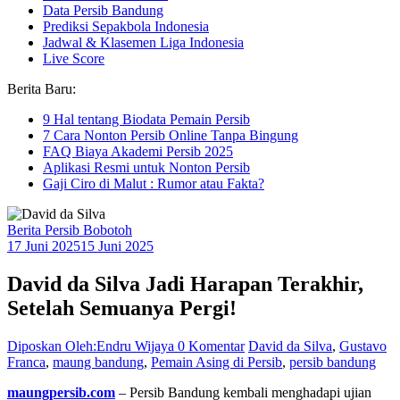
Data Persib Bandung
Prediksi Sepakbola Indonesia
Jadwal & Klasemen Liga Indonesia
Live Score
Berita Baru:
9 Hal tentang Biodata Pemain Persib
7 Cara Nonton Persib Online Tanpa Bingung
FAQ Biaya Akademi Persib 2025
Aplikasi Resmi untuk Nonton Persib
Gaji Ciro di Malut : Rumor atau Fakta?
Berita Persib Bobotoh
17 Juni 2025
15 Juni 2025
David da Silva Jadi Harapan Terakhir,
Setelah Semuanya Pergi!
Diposkan Oleh:Endru Wijaya
0 Komentar
David da Silva
,
Gustavo
Franca
,
maung bandung
,
Pemain Asing di Persib
,
persib bandung
maungpersib.com
– Persib Bandung kembali menghadapi ujian