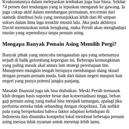
Keakuratannya dalam melepaskan tembakan juga luar biasa. Sekitar
74 persen dari tendangan yang ia lepaskan mengarah ke gawang. Ia
juga cukup aktif dalam membangun permainan, tercermin dari
statistik distribusi bola yang menunjukkan lebih dari 80 umpan
sukses dalam lima laga terakhir musim lalu. Jika pada akhirnya
David memutuskan untuk hengkang, maka Persib akan menghadapi
musim yang sepenuhnya tanpa pemain asing.
Mengapa Banyak Pemain Asing Memilih Pergi?
Banyak pihak yang mencoba menganalisis apa yang sebenarnya
terjadi di balik gelombang kepergian ini. Beberapa kemungkinan
yang paling masuk akal antara lain strategi peremajaan tim.
Manajemen mungkin tengah berupaya membangun ulang skuad
dengan pemain-pemain muda, baik dari dalam negeri maupun luar
negeri yang punya potensi jangka panjang.
Masalah finansial juga tak bisa diabaikan. Meski Persib termasuk
klub dengan basis suporter besar dan komersialisasi tinggi, beban
gaji pemain asing yang mahal bisa menjadi tantangan, apalagi jika
performa mereka tidak sebanding dengan ekspektasi. Tak sedikit
pula yang berspekulasi bahwa faktor adaptasi kehidupan di
Indonesia dan dinamika kompetisi lokal membuat beberapa pemain
asing merasa tidak nyaman untuk menetap lebih lama.