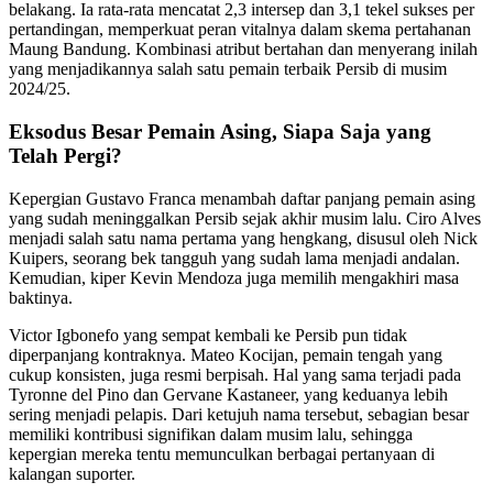
belakang. Ia rata-rata mencatat 2,3 intersep dan 3,1 tekel sukses per
pertandingan, memperkuat peran vitalnya dalam skema pertahanan
Maung Bandung. Kombinasi atribut bertahan dan menyerang inilah
yang menjadikannya salah satu pemain terbaik Persib di musim
2024/25.
Eksodus Besar Pemain Asing, Siapa Saja yang
Telah Pergi?
Kepergian Gustavo Franca menambah daftar panjang pemain asing
yang sudah meninggalkan Persib sejak akhir musim lalu. Ciro Alves
menjadi salah satu nama pertama yang hengkang, disusul oleh Nick
Kuipers, seorang bek tangguh yang sudah lama menjadi andalan.
Kemudian, kiper Kevin Mendoza juga memilih mengakhiri masa
baktinya.
Victor Igbonefo yang sempat kembali ke Persib pun tidak
diperpanjang kontraknya. Mateo Kocijan, pemain tengah yang
cukup konsisten, juga resmi berpisah. Hal yang sama terjadi pada
Tyronne del Pino dan Gervane Kastaneer, yang keduanya lebih
sering menjadi pelapis. Dari ketujuh nama tersebut, sebagian besar
memiliki kontribusi signifikan dalam musim lalu, sehingga
kepergian mereka tentu memunculkan berbagai pertanyaan di
kalangan suporter.