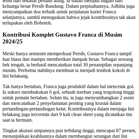
lebih dari sekadar pemain asing. Ia sudah menjadi bagian dari
keluarga besar Persib Bandung. Dalam perpisahannya, Adhitia juga
menyampaikan doa terbaik untuk perjalanan karier Franca
selanjutnya, sambil menegaskan bahwa jejak kontribusinya tak akan
terlupakan oleh Bobotoh.
Kontribusi Komplet Gustavo Franca di Musim
2024/25
Meski hanya semusim memperkuat Persib, Gustavo Franca tampil
luar biasa dan mampu memberikan dampak besar. Sebagai seorang
bek tengah, ia berhasil mencatatkan total 30 penampilan sepanjang
musim. Performa stabilnya membuat ia menjadi tembok kokoh di
lini belakang.
Tak hanya bertahan, Franca juga produktif dalam hal mencetak gol.
Ia sukses membukukan 6 gol, sebuah torehan yang tergolong tinggi
untuk pemain bertahan. Selain itu, ia juga menyumbangkan 2 assist
dan mencatatkan 2 penyelamatan penting yang krusial dalam
pertandingan-pertandingan ketat. Kontribusinya dalam menjaga lini
belakang juga tercermin dari 9 kali clean sheet yang dicatatkan tim
saat ia bermain.
Tingkat akurasi umpannya pun terbilang tinggi, mencapai 87 persen,
menunjukkan keahliannya dalam membangun serangan dari lini