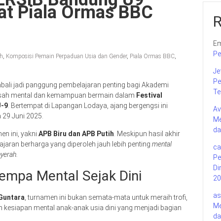
at Piala Ormas BBC
Em
Pe
ih
,
Komposisi Pemain Perpaduan Usia dan Gender
,
Piala Ormas BBC
,
Je
Pe
mbali jadi panggung pembelajaran penting bagi Akademi
Te
ngasah mental dan kemampuan bermain dalam
Festival
U-9
. Bertempat di Lapangan Lodaya, ajang bergengsi ini
Av
 29 Juni 2025.
Me
da
n ini, yakni
APB Biru dan APB Putih
. Meskipun hasil akhir
jaran berharga yang diperoleh jauh lebih penting
mental
ca
yerah.
Pe
Di
empa Mental Sejak Dini
20
as
Guntara
, turnamen ini bukan semata-mata untuk meraih trofi,
Me
kesiapan mental anak-anak usia dini yang menjadi bagian
da