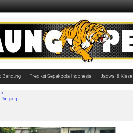
ib Bandung
Prediksi Sepakbola Indonesia
Jadwal & Klase
ib
a Bingung