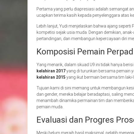
Pertama yang perlu diapresiasi adalah semangat ana
ucapkan terima kasih kepada penyelenggara atas ke
Lebih lanjut, Yudi menjelaskan bahwa ajang sepert
kompetisi sejak usia muda. Dengan demikian, anak-a
pertandingan, dan membangun kepercayaan diri mer
Komposisi Pemain Perpad
Yang menarik, dalam skuad U9 ini tidak hanya beris
kelahiran 2017
yang di turunkan bersama pemain yan
kelahiran 2015
yang ikut bermain bersama tim laki-l
Tujuan kami di sini memang untuk membangun kes
dan gender, mereka belajar beradaptasi, saling men
menambah dinamika permainan tim dan memberik
pemain muda.
Evaluasi dan Progres Pros
Meski belum meraih hasil maksimal, pelatih mene