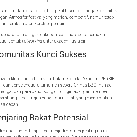
ungan dari para orang tua, pelatih senior, hingga komunitas
gan. Atmosfer festival yang meriah, kompetitif, namun tetap
 dari pembelajaran karakter pemain.
ar secara rutin dengan cakupan lebih luas, serta semakin
bagai bentuk
networking
antar akademi usia dini.
omunitas Kunci Sukses
awab klub atau pelatih saja. Dalam konteks Akademi PERSIB,
kal, dan penyelenggara turnamen seperti Ormas BBC menjadi
emangat dari para pendukung di pinggir lapangan memberi
erkembang. Lingkungan yang positif inilah yang menciptakan
asa depan.
jaring Bakat Potensial
i ajang latihan, tetapi juga menjadi momen penting untuk