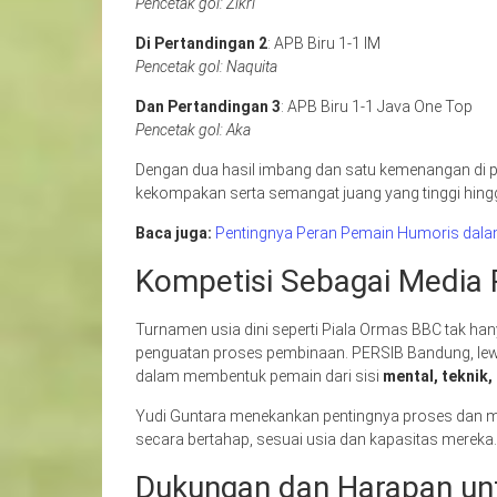
Pencetak gol: Zikri
Di
Pertandingan 2
: APB Biru 1-1 IM
Pencetak gol: Naquita
Dan
Pertandingan 3
: APB Biru 1-1 Java One Top
Pencetak gol: Aka
Dengan dua hasil imbang dan satu kemenangan di p
kekompakan serta semangat juang yang tinggi hingg
Baca juga:
Pentingnya Peran Pemain Humoris dalam
Kompetisi Sebagai Media
Turnamen usia dini seperti Piala Ormas BBC tak ha
penguatan proses pembinaan. PERSIB Bandung, le
dalam membentuk pemain dari sisi
mental, teknik,
Yudi Guntara menekankan pentingnya proses dan 
secara bertahap, sesuai usia dan kapasitas mereka.
Dukungan dan Harapan un