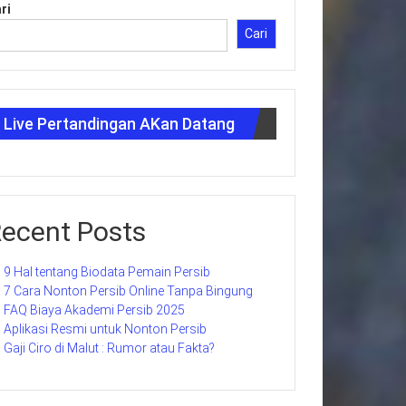
ri
Cari
Live Pertandingan AKan Datang
ecent Posts
9 Hal tentang Biodata Pemain Persib
7 Cara Nonton Persib Online Tanpa Bingung
FAQ Biaya Akademi Persib 2025
Aplikasi Resmi untuk Nonton Persib
Gaji Ciro di Malut : Rumor atau Fakta?