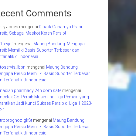
Recent Comments
ily Jones
mengenai
Dibalik Gaharnya Prabu
rsib, Sebagai Maskot Keren Persib!
ffreyjef
mengenai
Maung Bandung: Mengapa
rsib Memiliki Basis Suporter Terbesar dan
rfanatik di Indonesia
toservis_lbpn
mengenai
Maung Bandung:
ngapa Persib Memiliki Basis Suporter Terbesar
n Terfanatik di Indonesia
nadian pharmacy 24h com safe
mengenai
ncetak Gol Persib Musim Ini: Tiga Pemain yang
nantikan Jadi Kunci Sukses Persib di Liga 1 2023-
24
troprognoz_gkSt
mengenai
Maung Bandung:
ngapa Persib Memiliki Basis Suporter Terbesar
n Terfanatik di Indonesia