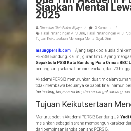
Siapkan Mental Lew
2025
Diposkan Oleh:Endru Wijaya
0 Komentar
Hasil Pertandingan APB Biru
,
Hasil Pertandingan APB Put
Tujuan Keikutsertaan Menempa Mental Sejak Dini
maungpersib.com
– Ajang sepak bola usia dini ke
PERSIB Bandung. Kali ini, giliran tim U9 yang me
Sepakbola PSSI Kota Bandung Piala Ormas BBC 
berlangsung selama hampir sepekan, dari 23 hingga
Akademi PERSIB menurunkan dua tim dalam turname
tidak membawa keduanya ke babak final, namun pela
bertanding, kerja sama tim, dan semangat pantang men
Tujuan Keikutsertaan Men
Menurut pelatih Akademi PERSIB Bandung U9,
Yudi 
melainkan sebagai sarana membangun karakter dan 
dari pembinaan jangka panjang PERSIB.