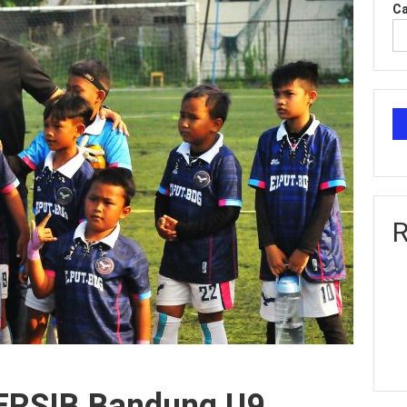
Ca
R
ERSIB Bandung U9