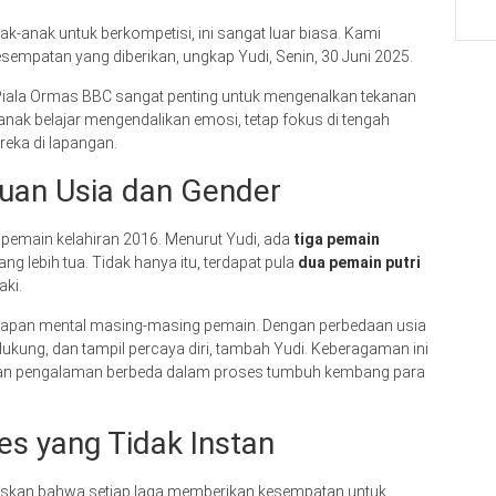
k-anak untuk berkompetisi, ini sangat luar biasa. Kami
sempatan yang diberikan, ungkap Yudi, Senin, 30 Juni 2025.
i Piala Ormas BBC sangat penting untuk mengenalkan tekanan
nak belajar mengendalikan emosi, tetap fokus di tengah
eka di lapangan.
uan Usia dan Gender
i pemain kelahiran 2016. Menurut Yudi, ada
tiga pemain
g lebih tua. Tidak hanya itu, terdapat pula
dua pemain putri
aki.
iapan mental masing-masing pemain. Dengan perbedaan usia
dukung, dan tampil percaya diri, tambah Yudi. Keberagaman ini
an pengalaman berbeda dalam proses tumbuh kembang para
es yang Tidak Instan
gaskan bahwa setiap laga memberikan kesempatan untuk