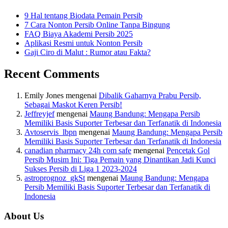
9 Hal tentang Biodata Pemain Persib
7 Cara Nonton Persib Online Tanpa Bingung
FAQ Biaya Akademi Persib 2025
Aplikasi Resmi untuk Nonton Persib
Gaji Ciro di Malut : Rumor atau Fakta?
Recent Comments
Emily Jones
mengenai
Dibalik Gaharnya Prabu Persib,
Sebagai Maskot Keren Persib!
Jeffreyjef
mengenai
Maung Bandung: Mengapa Persib
Memiliki Basis Suporter Terbesar dan Terfanatik di Indonesia
Avtoservis_lbpn
mengenai
Maung Bandung: Mengapa Persib
Memiliki Basis Suporter Terbesar dan Terfanatik di Indonesia
canadian pharmacy 24h com safe
mengenai
Pencetak Gol
Persib Musim Ini: Tiga Pemain yang Dinantikan Jadi Kunci
Sukses Persib di Liga 1 2023-2024
astroprognoz_gkSt
mengenai
Maung Bandung: Mengapa
Persib Memiliki Basis Suporter Terbesar dan Terfanatik di
Indonesia
About Us