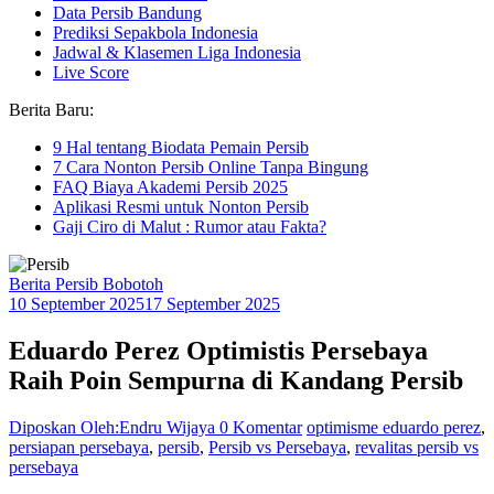
Data Persib Bandung
Prediksi Sepakbola Indonesia
Jadwal & Klasemen Liga Indonesia
Live Score
Berita Baru:
9 Hal tentang Biodata Pemain Persib
7 Cara Nonton Persib Online Tanpa Bingung
FAQ Biaya Akademi Persib 2025
Aplikasi Resmi untuk Nonton Persib
Gaji Ciro di Malut : Rumor atau Fakta?
Berita Persib Bobotoh
10 September 2025
17 September 2025
Eduardo Perez Optimistis Persebaya
Raih Poin Sempurna di Kandang Persib
Diposkan Oleh:Endru Wijaya
0 Komentar
optimisme eduardo perez
,
persiapan persebaya
,
persib
,
Persib vs Persebaya
,
revalitas persib vs
persebaya