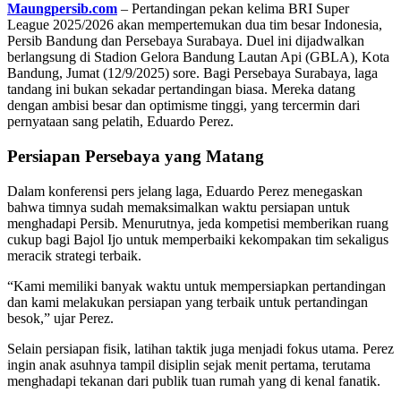
Maungpersib.com
– Pertandingan pekan kelima BRI Super
League 2025/2026 akan mempertemukan dua tim besar Indonesia,
Persib Bandung dan Persebaya Surabaya. Duel ini dijadwalkan
berlangsung di Stadion Gelora Bandung Lautan Api (GBLA), Kota
Bandung, Jumat (12/9/2025) sore. Bagi Persebaya Surabaya, laga
tandang ini bukan sekadar pertandingan biasa. Mereka datang
dengan ambisi besar dan optimisme tinggi, yang tercermin dari
pernyataan sang pelatih, Eduardo Perez.
Persiapan Persebaya yang Matang
Dalam konferensi pers jelang laga, Eduardo Perez menegaskan
bahwa timnya sudah memaksimalkan waktu persiapan untuk
menghadapi Persib. Menurutnya, jeda kompetisi memberikan ruang
cukup bagi Bajol Ijo untuk memperbaiki kekompakan tim sekaligus
meracik strategi terbaik.
“Kami memiliki banyak waktu untuk mempersiapkan pertandingan
dan kami melakukan persiapan yang terbaik untuk pertandingan
besok,” ujar Perez.
Selain persiapan fisik, latihan taktik juga menjadi fokus utama. Perez
ingin anak asuhnya tampil disiplin sejak menit pertama, terutama
menghadapi tekanan dari publik tuan rumah yang di kenal fanatik.