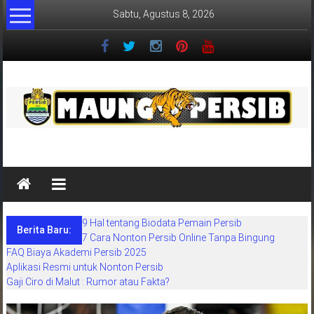
Lompat
Sabtu, Agustus 8, 2026
ke
konten
MaungPersib
Maung
Persib
adalah
9 Hal tentang Biodata Pemain Persib
situs
Berita Baru:
7 Cara Nonton Persib Online Tanpa Bingung
berita
FAQ Biaya Akademi Persib 2025
khusus
Aplikasi Resmi untuk Nonton Persib
sepakbola
Gaji Ciro di Malut : Rumor atau Fakta?
daerah
bandung