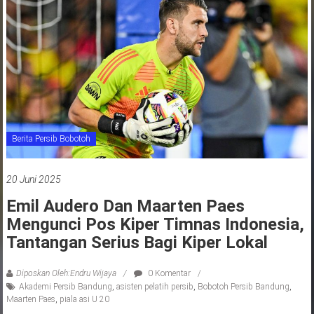
jawa
barat
indonesia
Berita Persib Bobotoh
20 Juni 2025
Emil Audero Dan Maarten Paes
Mengunci Pos Kiper Timnas Indonesia,
Tantangan Serius Bagi Kiper Lokal
Diposkan Oleh:Endru Wijaya
0 Komentar
Akademi Persib Bandung
,
asisten pelatih persib
,
Bobotoh Persib Bandung
,
Maarten Paes
,
piala asi U 20