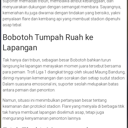
suporter memadati tribun, membawa atribut kebanggaan, dan
menyuarakan dukungan dengan semangat membara. Sayangnya,
kemeriahan itu juga diwarnai dengan tindakan yang berisiko, yakni
penyalaan flare dan kembang api yang membuat stadion dipenuhi
asap tebal.
Bobotoh Tumpah Ruah ke
Lapangan
Tak hanya dari tribun, sebagian besar Bobotoh bahkan turun
langsung ke lapangan merayakan momen juara tersebut bersama
para pemain. Trofi Liga 1 diangkat tinggi oleh skuad Maung Bandung,
diiringi nyanyian kemenangan dan sorakan dari setiap sudut stadion.
Dalam suasana emosional ini, suporter seolah melupakan batas
antara pemain dan penonton.
Namun, situasi ini menimbulkan pertanyaan besar tentang
keamanan dan protokol stadion. Flare yang menyala di berbagai titik
tak hanya membuat lapangan diselimuti asap, tetapi juga
mengurangi kenyamanan penonton lainnya.