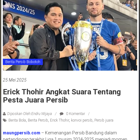
jawa
barat
indonesia
Berita Persib Bobotoh
25 Mei 2025
Erick Thohir Angkat Suara Tentang
Pesta Juara Persib
Diposkan Oleh:Endru Wijaya
0 Komentar
Berita Bola
,
Berita Persib
,
Erick Thohir
,
konvoi persib
,
Persib juara
maungpersib.com
– Kemenangan Persib Bandung dalam
pertandingan terakhir Liga 1 musim 2024-2025 menjadi momen