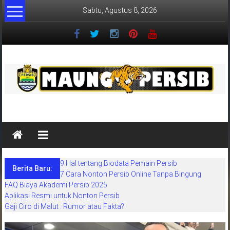
Lompat
Sabtu, Agustus 8, 2026
ke
konten
MaungPersib
Maung
Persib
adalah
9 Hal tentang Biodata Pemain Persib
situs
Berita Baru:
7 Cara Nonton Persib Online Tanpa Bingung
berita
FAQ Biaya Akademi Persib 2025
khusus
Aplikasi Resmi untuk Nonton Persib
sepakbola
Gaji Ciro di Malut : Rumor atau Fakta?
daerah
bandung