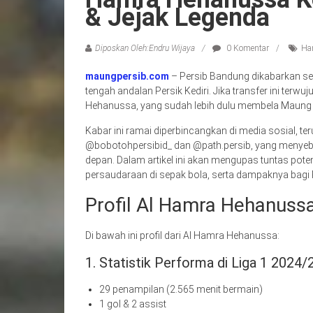
& Jejak Legenda
Diposkan Oleh:Endru Wijaya
0 Komentar
Ha
maungpersib.com
– Persib Bandung dikabarkan s
tengah andalan Persik Kediri. Jika transfer ini ter
Hehanussa, yang sudah lebih dulu membela Maung
Kabar ini ramai diperbincangkan di media sosial, te
@bobotohpersibid_ dan @path.persib, yang menyebut
depan. Dalam artikel ini akan mengupas tuntas potens
persaudaraan di sepak bola, serta dampaknya bagi 
Profil Al Hamra Hehanussa
Di bawah ini profil dari Al Hamra Hehanussa:
1. Statistik Performa di Liga 1 2024
29 penampilan (2.565 menit bermain)
1 gol & 2 assist