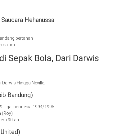
a Saudara Hehanussa
elandang bertahan
orma tim
i Sepak Bola, Dari Darwis
 Darwis Hingga Neville:
sib Bandung)
& Liga Indonesia 1994/1995
n (Roy)
b era 90-an
 United)