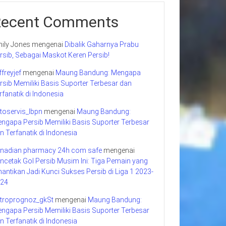
Recent Comments
ily Jones
mengenai
Dibalik Gaharnya Prabu
rsib, Sebagai Maskot Keren Persib!
ffreyjef
mengenai
Maung Bandung: Mengapa
rsib Memiliki Basis Suporter Terbesar dan
rfanatik di Indonesia
toservis_lbpn
mengenai
Maung Bandung:
ngapa Persib Memiliki Basis Suporter Terbesar
n Terfanatik di Indonesia
nadian pharmacy 24h com safe
mengenai
ncetak Gol Persib Musim Ini: Tiga Pemain yang
nantikan Jadi Kunci Sukses Persib di Liga 1 2023-
24
troprognoz_gkSt
mengenai
Maung Bandung:
ngapa Persib Memiliki Basis Suporter Terbesar
n Terfanatik di Indonesia