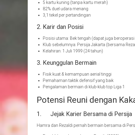
5 kartu kuning (tanpa kartu merah)
82% duel udara menang
3,1 tekel per pertandingan
2. Karir dan Posisi
Posisi utama: Bek tengah (dapat juga beroperas
Klub sebelumnya: Persija Jakarta (bersama Reza
Kelahiran: 1 Juli 1999 (24 tahun)
3. Keunggulan Bermain
Fisik kuat & kemampuan aerial tinggi
Pemahaman taktik defensif yang baik
Pengalaman bermain di klub-klub top Liga 1
Potensi Reuni dengan Kak
1. Jejak Karier Bersama di Persija
Hamra dan Rezaldi pernah bermain bersama di Persi