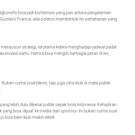
r Igbonefo bisa jadi kombinasi yang pas antara pengalaman
 Gustavo Franca, ada potensi membentuk lini pertahanan yang
 menyusun strategi, terutama ketika menghadapi jadwal padat
kumulasi kartu. Hamra bisa mengisi berbagai peran di lini
. Bukan cuma soal teknis, tapi juga citra klub di mata publik.
:
ang lebih dulu dikenal publik sepak bola Indonesia. Kehadiran
 yang bisa ‘dijual’ ke media dan sponsor. Ini bukan cuma soal
s bisa bikin klub makin dilirik.