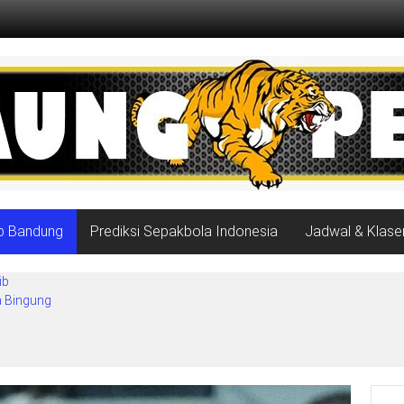
ib Bandung
Prediksi Sepakbola Indonesia
Jadwal & Klase
ib
a Bingung