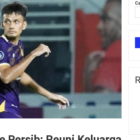
Ca
R
 Persib: Reuni Keluarga