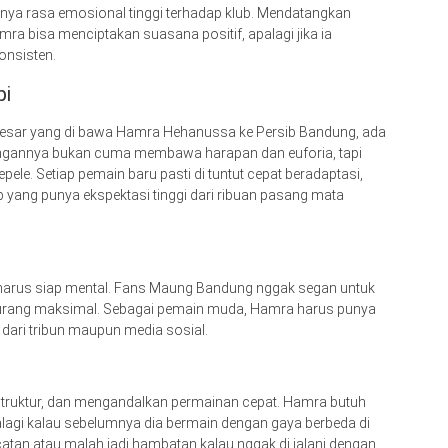
unya rasa emosional tinggi terhadap klub. Mendatangkan
ra bisa menciptakan suasana positif, apalagi jika ia
onsisten.
pi
i besar yang di bawa Hamra Hehanussa ke Persib Bandung, ada
tangannya bukan cuma membawa harapan dan euforia, tapi
ele. Setiap pemain baru pasti di tuntut cepat beradaptasi,
 yang punya ekspektasi tinggi dari ribuan pasang mata
i harus siap mental. Fans Maung Bandung nggak segan untuk
kurang maksimal. Sebagai pemain muda, Hamra harus punya
dari tribun maupun media sosial.
erstruktur, dan mengandalkan permainan cepat. Hamra butuh
palagi kalau sebelumnya dia bermain dengan gaya berbeda di
ncatan atau malah jadi hambatan kalau nggak di jalani dengan