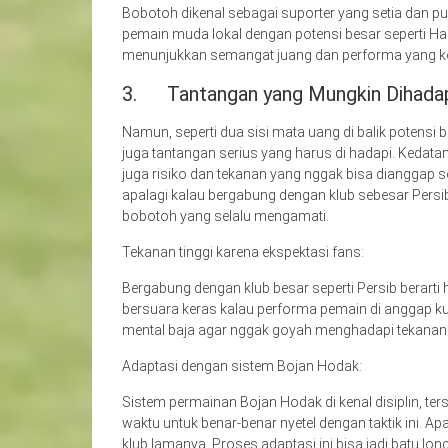
Bobotoh dikenal sebagai suporter yang setia dan p
pemain muda lokal dengan potensi besar seperti Ham
menunjukkan semangat juang dan performa yang k
3. Tantangan yang Mungkin Dihada
Namun, seperti dua sisi mata uang di balik potens
juga tantangan serius yang harus di hadapi. Keda
juga risiko dan tekanan yang nggak bisa dianggap sep
apalagi kalau bergabung dengan klub sebesar Persib
bobotoh yang selalu mengamati.
Tekanan tinggi karena ekspektasi fans:
Bergabung dengan klub besar seperti Persib berart
bersuara keras kalau performa pemain di anggap 
mental baja agar nggak goyah menghadapi tekanan 
Adaptasi dengan sistem Bojan Hodak:
Sistem permainan Bojan Hodak di kenal disiplin, t
waktu untuk benar-benar nyetel dengan taktik ini. A
klub lamanya. Proses adaptasi ini bisa jadi batu lo