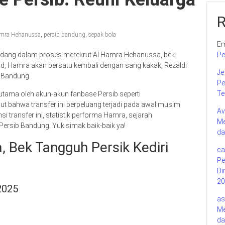
mra Hehanussa
,
persib bandung
,
sepak bola
Em
edang dalam proses merekrut Al Hamra Hehanussa, bek
Pe
wujud, Hamra akan bersatu kembali dengan sang kakak, Rezaldi
Je
 Bandung.
Pe
Te
rutama oleh akun-akun fanbase Persib seperti
 bahwa transfer ini berpeluang terjadi pada awal musim
Av
i transfer ini, statistik performa Hamra, sejarah
Me
Persib Bandung. Yuk simak baik-baik ya!
da
, Bek Tangguh Persik Kediri
ca
Pe
Di
20
/2025
as
Me
da