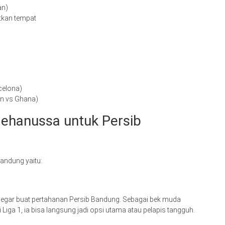
an)
atkan tempat
a
celona)
an vs Ghana)
ehanussa untuk Persib
andung yaitu:
egar buat pertahanan Persib Bandung. Sebagai bek muda
iga 1, ia bisa langsung jadi opsi utama atau pelapis tangguh.