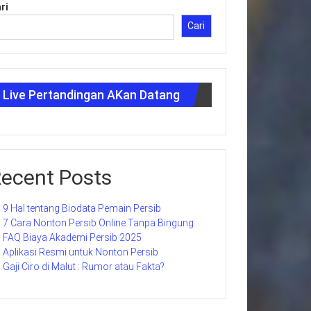
ri
Cari
Live Pertandingan AKan Datang
ecent Posts
9 Hal tentang Biodata Pemain Persib
7 Cara Nonton Persib Online Tanpa Bingung
FAQ Biaya Akademi Persib 2025
Aplikasi Resmi untuk Nonton Persib
Gaji Ciro di Malut : Rumor atau Fakta?