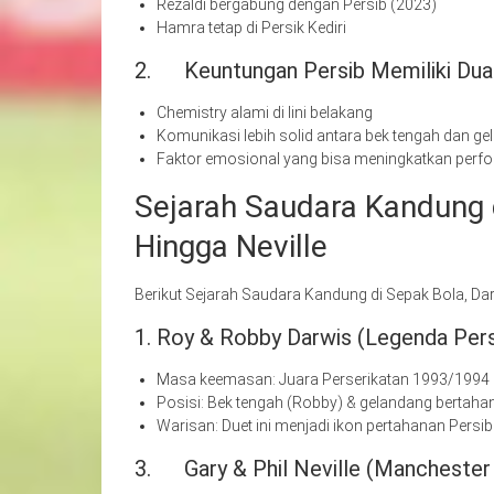
Rezaldi bergabung dengan Persib (2023)
Hamra tetap di Persik Kediri
2. Keuntungan Persib Memiliki Du
Chemistry alami di lini belakang
Komunikasi lebih solid antara bek tengah dan g
Faktor emosional yang bisa meningkatkan perf
Sejarah Saudara Kandung d
Hingga Neville
Berikut Sejarah Saudara Kandung di Sepak Bola, Dari
1. Roy & Robby Darwis (Legenda Per
Masa keemasan: Juara Perserikatan 1993/1994 
Posisi: Bek tengah (Robby) & gelandang bertaha
Warisan: Duet ini menjadi ikon pertahanan Persi
3. Gary & Phil Neville (Manchester