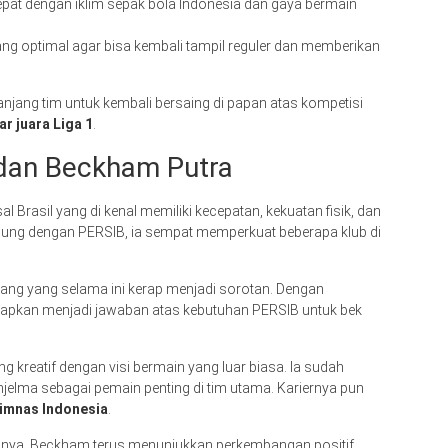
epat dengan iklim sepak bola Indonesia dan gaya bermain
 yang optimal agar bisa kembali tampil reguler dan memberikan
jang tim untuk kembali bersaing di papan atas kompetisi
r juara Liga 1
.
r dan Beckham Putra
Brasil yang di kenal memiliki kecepatan, kekuatan fisik, dan
g dengan PERSIB, ia sempat memperkuat beberapa klub di
kang yang selama ini kerap menjadi sorotan. Dengan
harapkan menjadi jawaban atas kebutuhan PERSIB untuk bek
kreatif dengan visi bermain yang luar biasa. Ia sudah
njelma sebagai pemain penting di tim utama. Kariernya pun
imnas Indonesia
.
nya, Beckham terus menunjukkan perkembangan positif.