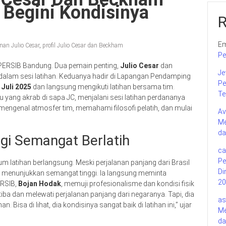
 Begini Kondisinya
Em
anan Julio Cesar
,
profil Julio Cesar dan Beckham
Pe
 PERSIB Bandung. Dua pemain penting,
Julio Cesar
dan
Je
 dalam sesi latihan. Keduanya hadir di Lapangan Pendamping
Pe
 Juli 2025
dan langsung mengikuti latihan bersama tim.
Te
au yang akrab di sapa JC, menjalani sesi latihan perdananya
engenal atmosfer tim, memahami filosofi pelatih, dan mulai
Av
Me
da
gi Semangat Berlatih
ca
Pe
um latihan berlangsung. Meski perjalanan panjang dari Brasil
Di
ru menunjukkan semangat tinggi. Ia langsung meminta
20
ERSIB,
Bojan Hodak
, memuji profesionalisme dan kondisi fisik
tiba dan melewati perjalanan panjang dari negaranya. Tapi, dia
as
Bisa di lihat, dia kondisinya sangat baik di latihan ini,” ujar
Me
da