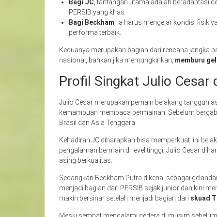
Bagi JC
, tantangan utama adalah beradaptasi c
PERSIB yang khas.
Bagi Beckham
, ia harus mengejar kondisi fisik
performa terbaik.
Keduanya merupakan bagian dari rencana jangka pan
nasional, bahkan jika memungkinkan,
memburu gela
Profil Singkat Julio Cesa
Julio Cesar merupakan pemain belakang tangguh asal 
kemampuan membaca permainan. Sebelum bergabun
Brasil dan Asia Tenggara.
Kehadiran JC diharapkan bisa memperkuat lini bela
pengalaman bermain di level tinggi, Julio Cesar di
asing berkualitas.
Sedangkan Beckham Putra dikenal sebagai gelandang 
menjadi bagian dari PERSIB sejak junior dan kini me
makin bersinar setelah menjadi bagian dari
skuad T
Meski sempat mengalami cedera di musim sebelum