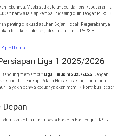
n-rekannya. Meski sedikit tertinggal dari sisi kebugaran, ia
kkan bahwa ia siap kembali bersaing di lini tengah PERSIB.
eran penting di skuad asuhan Bojan Hodak. Pergerakannya
arapkan bisa kembali menjadi senjata utama PERSIB
i Kiper Utama
Persiapan Liga 1 2025/2026
aung Bandung menyambut
Liga 1 musim 2025/2026
. Dengan
 solid dan lengkap. Pelatih Hodak tidak ingin buru-buru
n, ia yakin bahwa keduanya akan memiliki kontribusi besar
n.
e Depan
 dalam skuad tentu membawa harapan baru bagi PERSIB.