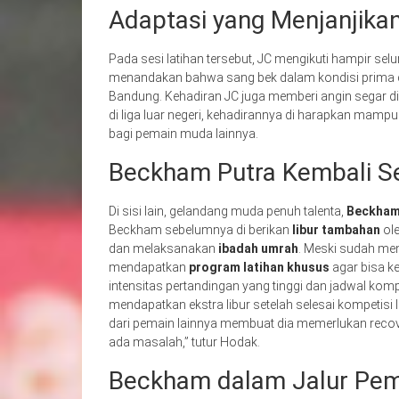
Adaptasi yang Menjanjika
Pada sesi latihan tersebut, JC mengikuti hampir selur
menandakan bahwa sang bek dalam kondisi prima d
Bandung. Kehadiran JC juga memberi angin segar d
di liga luar negeri, kehadirannya di harapkan mamp
bagi pemain muda lainnya.
Beckham Putra Kembali S
Di sisi lain, gelandang muda penuh talenta,
Beckham
Beckham sebelumnya di berikan
libur tambahan
ole
dan melaksanakan
ibadah umrah
. Meski sudah me
mendapatkan
program latihan khusus
agar bisa ke
intensitas pertandingan yang tinggi dan jadwal komp
mendapatkan ekstra libur setelah selesai kompetis
dari pemain lainnya membuat dia memerlukan recovery 
ada masalah,” tutur Hodak.
Beckham dalam Jalur Pemu