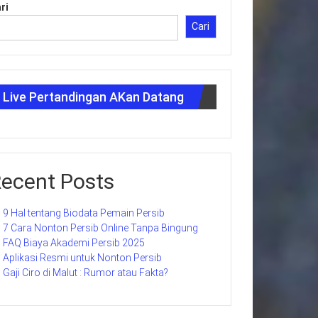
ri
Cari
Live Pertandingan AKan Datang
ecent Posts
9 Hal tentang Biodata Pemain Persib
7 Cara Nonton Persib Online Tanpa Bingung
FAQ Biaya Akademi Persib 2025
Aplikasi Resmi untuk Nonton Persib
Gaji Ciro di Malut : Rumor atau Fakta?