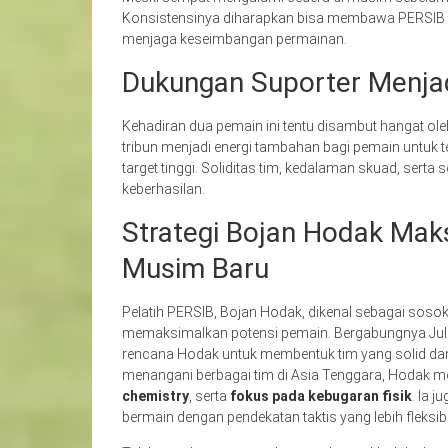
Konsistensinya diharapkan bisa membawa PERSIB l
menjaga keseimbangan permainan.
Dukungan Suporter Menja
Kehadiran dua pemain ini tentu disambut hangat ol
tribun menjadi energi tambahan bagi pemain untuk t
target tinggi. Soliditas tim, kedalaman skuad, serta
keberhasilan.
Strategi Bojan Hodak Mak
Musim Baru
Pelatih PERSIB, Bojan Hodak, dikenal sebagai soso
memaksimalkan potensi pemain. Bergabungnya Juli
rencana Hodak untuk membentuk tim yang solid da
menangani berbagai tim di Asia Tenggara, Hodak
chemistry
, serta
fokus pada kebugaran fisik
. Ia 
bermain dengan pendekatan taktis yang lebih fleksi