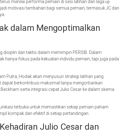
us menilai performa pemain di sesi latihan dan laga uji
njadi motivasi tambahan bagi semua pemain, termasuk JC dan
ya.
odak dalam Mengoptimalkan
g disiplin dan taktis dalam memimpin PERSIB. Dalam
k hanya fokus pada kekuatan individu pemain, tapi juga pada
am Putra, Hodak akan menyusun strategi latihan yang
ut dapat berkontribusi maksimal tanpa mengorbankan
 Beckham serta integrasi cepat Julio Cesar ke dalam skema
unikasi terbuka untuk memastikan setiap pemain paham
pil kompak dan efektif di setiap pertandingan.
Kehadiran Julio Cesar dan