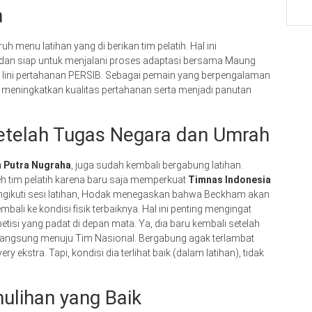
n
uh menu latihan yang di berikan tim pelatih. Hal ini
an siap untuk menjalani proses adaptasi bersama Maung
i lini pertahanan PERSIB. Sebagai pemain yang berpengalaman
u meningkatkan kualitas pertahanan serta menjadi panutan
etelah Tugas Negara dan Umrah
 Putra Nugraha
, juga sudah kembali bergabung latihan.
h tim pelatih karena baru saja memperkuat
Timnas Indonesia
ngikuti sesi latihan, Hodak menegaskan bahwa Beckham akan
mbali ke kondisi fisik terbaiknya. Hal ini penting mengingat
etisi yang padat di depan mata. Ya, dia baru kembali setelah
i langsung menuju Tim Nasional. Bergabung agak terlambat
ekstra. Tapi, kondisi dia terlihat baik (dalam latihan), tidak
lihan yang Baik