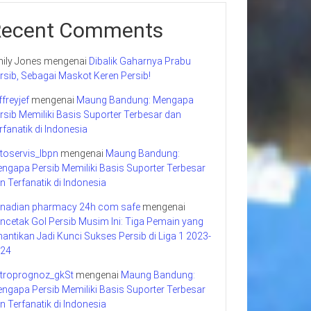
Recent Comments
ily Jones
mengenai
Dibalik Gaharnya Prabu
rsib, Sebagai Maskot Keren Persib!
ffreyjef
mengenai
Maung Bandung: Mengapa
rsib Memiliki Basis Suporter Terbesar dan
rfanatik di Indonesia
toservis_lbpn
mengenai
Maung Bandung:
ngapa Persib Memiliki Basis Suporter Terbesar
n Terfanatik di Indonesia
nadian pharmacy 24h com safe
mengenai
ncetak Gol Persib Musim Ini: Tiga Pemain yang
nantikan Jadi Kunci Sukses Persib di Liga 1 2023-
24
troprognoz_gkSt
mengenai
Maung Bandung:
ngapa Persib Memiliki Basis Suporter Terbesar
n Terfanatik di Indonesia