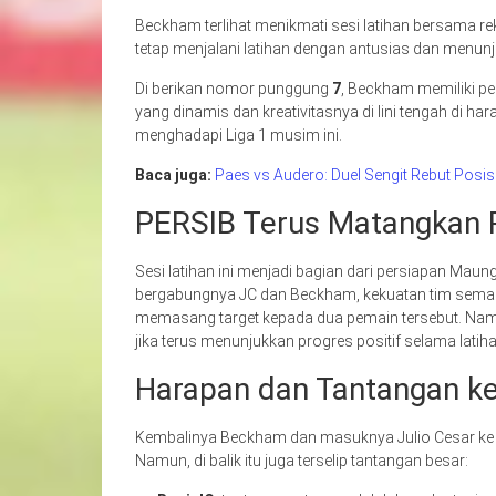
Beckham terlihat menikmati sesi latihan bersama reka
tetap menjalani latihan dengan antusias dan menunju
Di berikan nomor punggung
7
, Beckham memiliki p
yang dinamis dan kreativitasnya di lini tengah di h
menghadapi Liga 1 musim ini.
Baca juga:
Paes vs Audero: Duel Sengit Rebut Posis
PERSIB Terus Matangkan 
Sesi latihan ini menjadi bagian dari persiapan M
bergabungnya JC dan Beckham, kekuatan tim semakin
memasang target kepada dua pemain tersebut. Namu
jika terus menunjukkan progres positif selama latiha
Harapan dan Tantangan k
Kembalinya Beckham dan masuknya Julio Cesar ke
Namun, di balik itu juga terselip tantangan besar: