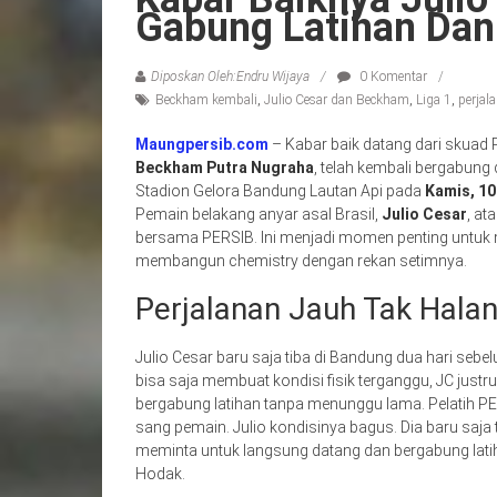
Gabung Latihan Dan
Diposkan Oleh:Endru Wijaya
0 Komentar
Beckham kembali
,
Julio Cesar dan Beckham
,
Liga 1
,
perjal
Maungpersib.com
– Kabar baik datang dari skuad
Beckham Putra Nugraha
, telah kembali bergabung
Stadion Gelora Bandung Lautan Api pada
Kamis, 10
Pemain belakang anyar asal Brasil,
Julio Cesar
, at
bersama PERSIB. Ini menjadi momen penting untuk m
membangun chemistry dengan rekan setimnya.
Perjalanan Jauh Tak Halan
Julio Cesar baru saja tiba di Bandung dua hari sebel
bisa saja membuat kondisi fisik terganggu, JC just
bergabung latihan tanpa menunggu lama. Pelatih P
sang pemain. Julio kondisinya bagus. Dia baru saja 
meminta untuk langsung datang dan bergabung latihan. 
Hodak.