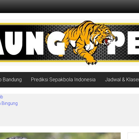
ib Bandung
Prediksi Sepakbola Indonesia
Jadwal & Klase
ib
a Bingung