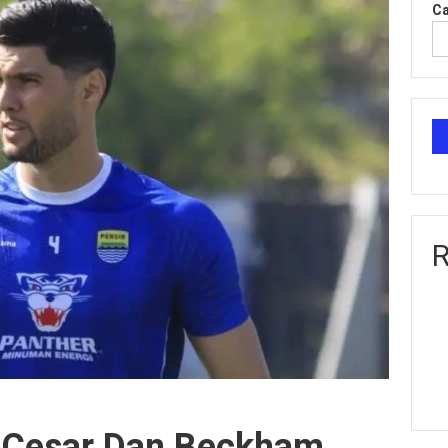
Ca
R
o Cesar Dan Beckham