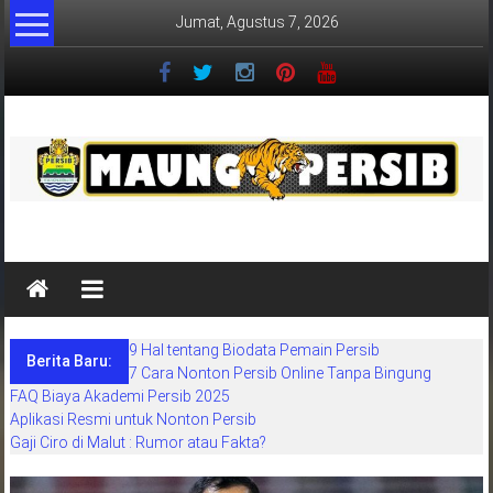
Lompat
Jumat, Agustus 7, 2026
ke
konten
MaungPersib
Maung
Persib
adalah
9 Hal tentang Biodata Pemain Persib
situs
Berita Baru:
7 Cara Nonton Persib Online Tanpa Bingung
berita
FAQ Biaya Akademi Persib 2025
khusus
Aplikasi Resmi untuk Nonton Persib
sepakbola
Gaji Ciro di Malut : Rumor atau Fakta?
daerah
bandung