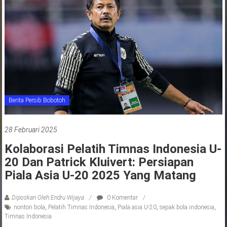
jawa
barat
indonesia
Berita Persib Bobotoh
28 Februari 2025
Kolaborasi Pelatih Timnas Indonesia U-
20 Dan Patrick Kluivert: Persiapan
Piala Asia U-20 2025 Yang Matang
Diposkan Oleh:Endru Wijaya
0 Komentar
nonton bola
,
Pelatih Timnas Indonesia
,
Piala asia U-20
,
sepak bola indonesia
,
Timnas Indonesia