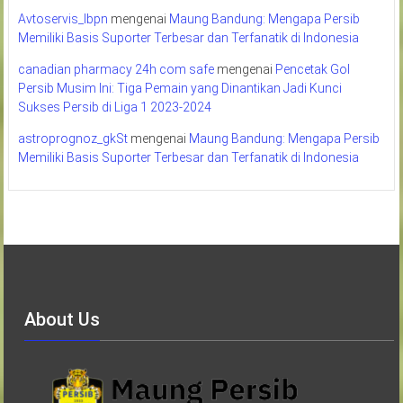
Avtoservis_lbpn
mengenai
Maung Bandung: Mengapa Persib
Memiliki Basis Suporter Terbesar dan Terfanatik di Indonesia
canadian pharmacy 24h com safe
mengenai
Pencetak Gol
Persib Musim Ini: Tiga Pemain yang Dinantikan Jadi Kunci
Sukses Persib di Liga 1 2023-2024
astroprognoz_gkSt
mengenai
Maung Bandung: Mengapa Persib
Memiliki Basis Suporter Terbesar dan Terfanatik di Indonesia
About Us