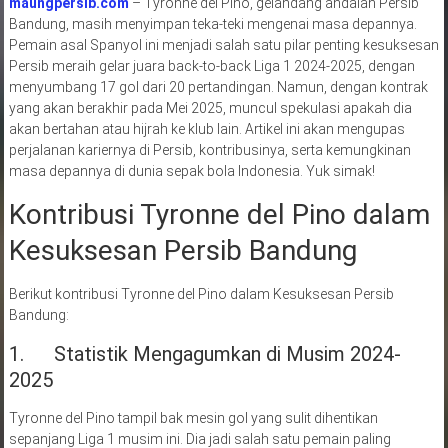
maungpersib.com
– Tyronne del Pino, gelandang andalan Persib
Bandung, masih menyimpan teka-teki mengenai masa depannya.
Pemain asal Spanyol ini menjadi salah satu pilar penting kesuksesan
Persib meraih gelar juara back-to-back Liga 1 2024-2025, dengan
menyumbang 17 gol dari 20 pertandingan. Namun, dengan kontrak
yang akan berakhir pada Mei 2025, muncul spekulasi apakah dia
akan bertahan atau hijrah ke klub lain. Artikel ini akan mengupas
perjalanan kariernya di Persib, kontribusinya, serta kemungkinan
masa depannya di dunia sepak bola Indonesia. Yuk simak!
Kontribusi Tyronne del Pino dalam
Kesuksesan Persib Bandung
Berikut kontribusi Tyronne del Pino dalam Kesuksesan Persib
Bandung:
1. Statistik Mengagumkan di Musim 2024-
2025
Tyronne del Pino tampil bak mesin gol yang sulit dihentikan
sepanjang Liga 1 musim ini. Dia jadi salah satu pemain paling