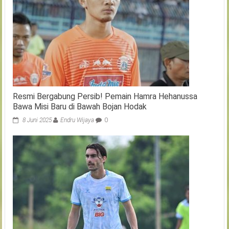
Resmi Bergabung Persib! Pemain Hamra Hehanussa
Bawa Misi Baru di Bawah Bojan Hodak
8 Juni 2025
Endru Wijaya
0