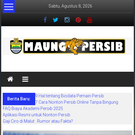
Lompat
Sabtu, Agustus 8, 2026
ke
konten
MaungPersib
Maung
Persib
adalah
9 Hal tentang Biodata Pemain Persib
situs
Berita Baru:
7 Cara Nonton Persib Online Tanpa Bingung
berita
FAQ Biaya Akademi Persib 2025
khusus
Aplikasi Resmi untuk Nonton Persib
sepakbola
Gaji Ciro di Malut : Rumor atau Fakta?
daerah
bandung