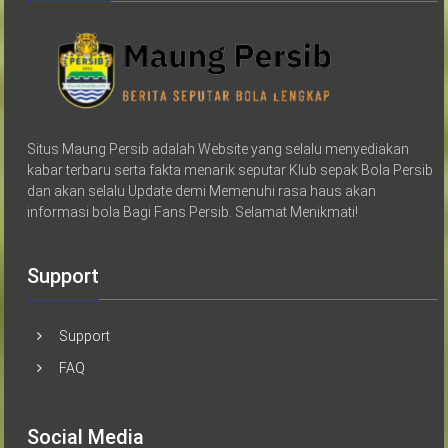
Situs Maung Persib adalah Website yang selalu menyediakan
kabar terbaru serta fakta menarik seputar Klub sepak Bola Persib
dan akan selalu Update demi Memenuhi rasa haus akan
informasi bola Bagi Fans Persib. Selamat Menikmati!
Support
Support
FAQ
Social Media