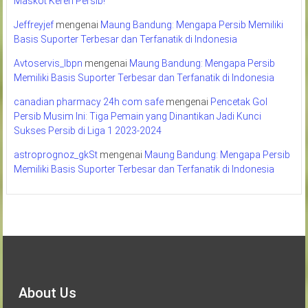
Maskot Keren Persib!
Jeffreyjef
mengenai
Maung Bandung: Mengapa Persib Memiliki
Basis Suporter Terbesar dan Terfanatik di Indonesia
Avtoservis_lbpn
mengenai
Maung Bandung: Mengapa Persib
Memiliki Basis Suporter Terbesar dan Terfanatik di Indonesia
canadian pharmacy 24h com safe
mengenai
Pencetak Gol
Persib Musim Ini: Tiga Pemain yang Dinantikan Jadi Kunci
Sukses Persib di Liga 1 2023-2024
astroprognoz_gkSt
mengenai
Maung Bandung: Mengapa Persib
Memiliki Basis Suporter Terbesar dan Terfanatik di Indonesia
About Us