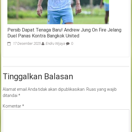
Persib Dapat Tenaga Baru! Andrew Jung On Fire Jelang
Duel Panas Kontra Bangkok United
17 Desember 2025
Endru Wijaya
0
Tinggalkan Balasan
Alamat email Anda tidak akan dipublikasikan.
Ruas yang wajib
ditandai
*
Komentar
*