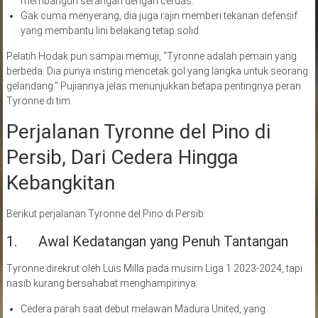
membangun serangan dengan cerdas.
Gak cuma menyerang, dia juga rajin memberi tekanan defensif
yang membantu lini belakang tetap solid.
Pelatih Hodak pun sampai memuji, “Tyronne adalah pemain yang
berbeda. Dia punya insting mencetak gol yang langka untuk seorang
gelandang.” Pujiannya jelas menunjukkan betapa pentingnya peran
Tyronne di tim.
Perjalanan Tyronne del Pino di
Persib, Dari Cedera Hingga
Kebangkitan
Berikut perjalanan Tyronne del Pino di Persib:
1. Awal Kedatangan yang Penuh Tantangan
Tyronne direkrut oleh Luis Milla pada musim Liga 1 2023-2024, tapi
nasib kurang bersahabat menghampirinya:
Cedera parah saat debut melawan Madura United, yang