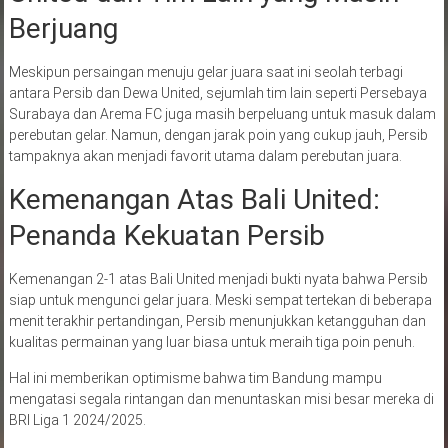
Berjuang
Meskipun persaingan menuju gelar juara saat ini seolah terbagi
antara Persib dan Dewa United, sejumlah tim lain seperti Persebaya
Surabaya dan Arema FC juga masih berpeluang untuk masuk dalam
perebutan gelar. Namun, dengan jarak poin yang cukup jauh, Persib
tampaknya akan menjadi favorit utama dalam perebutan juara.
Kemenangan Atas Bali United:
Penanda Kekuatan Persib
Kemenangan 2-1 atas Bali United menjadi bukti nyata bahwa Persib
siap untuk mengunci gelar juara. Meski sempat tertekan di beberapa
menit terakhir pertandingan, Persib menunjukkan ketangguhan dan
kualitas permainan yang luar biasa untuk meraih tiga poin penuh.
Hal ini memberikan optimisme bahwa tim Bandung mampu
mengatasi segala rintangan dan menuntaskan misi besar mereka di
BRI Liga 1 2024/2025.