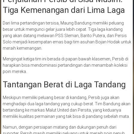
Tiga Kemenangan dari Lima Laga
Dari lima pertandingan tersisa, Maung Bandung memiliki peluang
besar untuk mengunci gelar juara lebih cepat. Tiga laga kandang
yang akan datang melawan PSS Sleman, Barito Putera, dan Persis
Solo menjadi kesempatan emas bagi tim asuhan Bojan Hodak untuk
meraih kemenangan.
Mengingat ketiga tim ini berada di papan bawah klasemen, Persib di
harapkan bisa mendominasi pertandingan dan menambah koleksi
poin mereka.
Tantangan Berat di Laga Tandang
Meskipun memiliki peluang besar di kandang, Persib juga akan
menghadapi dua laga tandang yang cukup berat. Tim Bandung akan
bertandang ke markas Malut United dan Persita, yang keduanya
memiliki kualitas permainan yang tak bisa di pandang sebelah mata.
Namun, dengan persiapan matang dan dukungan penuh dari
suporter, Persib masih memiliki peluang untuk meraih poin penuh