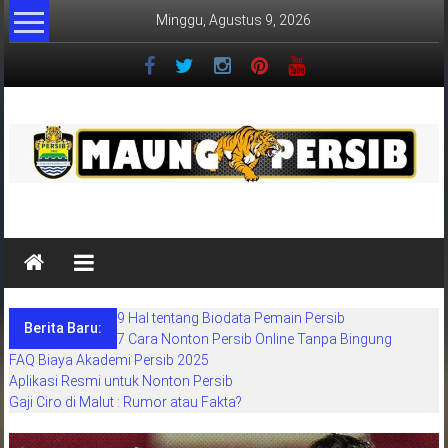
Lompat
Minggu, Agustus 9, 2026
ke
konten
MaungPersib
Maung
Persib
adalah
9 Hal tentang Biodata Pemain Persib
situs
Berita Baru:
7 Cara Nonton Persib Online Tanpa Bingung
berita
FAQ Biaya Akademi Persib 2025
khusus
Aplikasi Resmi untuk Nonton Persib
sepakbola
Gaji Ciro di Malut : Rumor atau Fakta?
daerah
bandung