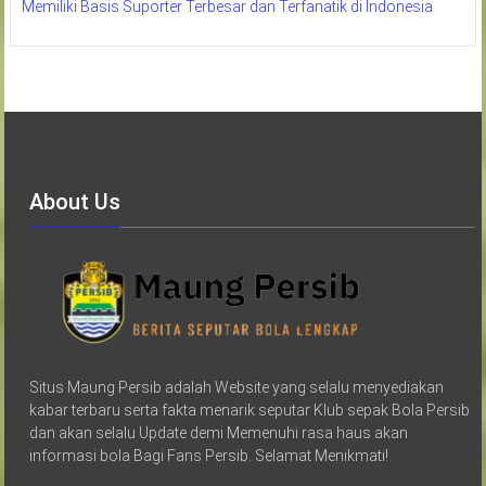
Memiliki Basis Suporter Terbesar dan Terfanatik di Indonesia
About Us
Situs Maung Persib adalah Website yang selalu menyediakan
kabar terbaru serta fakta menarik seputar Klub sepak Bola Persib
dan akan selalu Update demi Memenuhi rasa haus akan
informasi bola Bagi Fans Persib. Selamat Menikmati!