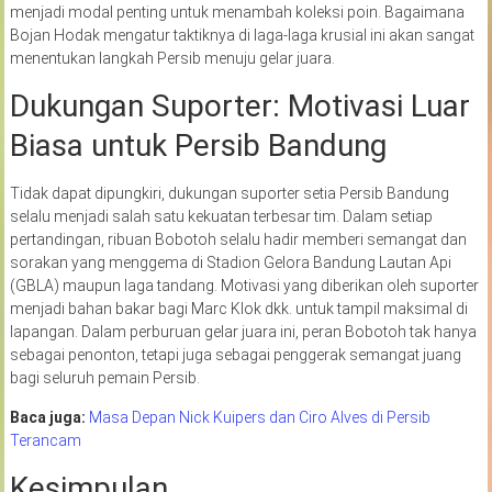
menjadi modal penting untuk menambah koleksi poin. Bagaimana
Bojan Hodak mengatur taktiknya di laga-laga krusial ini akan sangat
menentukan langkah Persib menuju gelar juara.
Dukungan Suporter: Motivasi Luar
Biasa untuk Persib Bandung
Tidak dapat dipungkiri, dukungan suporter setia Persib Bandung
selalu menjadi salah satu kekuatan terbesar tim. Dalam setiap
pertandingan, ribuan Bobotoh selalu hadir memberi semangat dan
sorakan yang menggema di Stadion Gelora Bandung Lautan Api
(GBLA) maupun laga tandang. Motivasi yang diberikan oleh suporter
menjadi bahan bakar bagi Marc Klok dkk. untuk tampil maksimal di
lapangan. Dalam perburuan gelar juara ini, peran Bobotoh tak hanya
sebagai penonton, tetapi juga sebagai penggerak semangat juang
bagi seluruh pemain Persib.
Baca juga:
Masa Depan Nick Kuipers dan Ciro Alves di Persib
Terancam
Kesimpulan