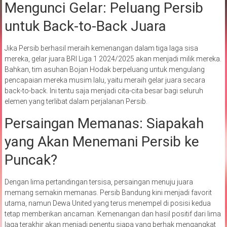
Mengunci Gelar: Peluang Persib
untuk Back-to-Back Juara
Jika Persib berhasil meraih kemenangan dalam tiga laga sisa
mereka, gelar juara BRI Liga 1 2024/2025 akan menjadi milik mereka.
Bahkan, tim asuhan Bojan Hodak berpeluang untuk mengulang
pencapaian mereka musim lalu, yaitu meraih gelar juara secara
back-to-back. Ini tentu saja menjadi cita-cita besar bagi seluruh
elemen yang terlibat dalam perjalanan Persib.
Persaingan Memanas: Siapakah
yang Akan Menemani Persib ke
Puncak?
Dengan lima pertandingan tersisa, persaingan menuju juara
memang semakin memanas. Persib Bandung kini menjadi favorit
utama, namun Dewa United yang terus menempel di posisi kedua
tetap memberikan ancaman. Kemenangan dan hasil positif dari lima
laga terakhir akan menjadi penentu siapa yang berhak mengangkat