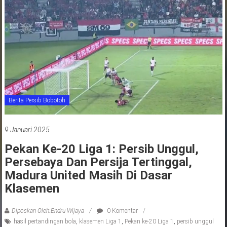
jawa
barat
indonesia
Berita Persib Bobotoh
9 Januari 2025
Pekan Ke-20 Liga 1: Persib Unggul,
Persebaya Dan Persija Tertinggal,
Madura United Masih Di Dasar
Klasemen
Diposkan Oleh:Endru Wijaya
0 Komentar
hasil pertandingan bola
,
klasemen Liga 1
,
Pekan ke-20 Liga 1
,
persib unggul