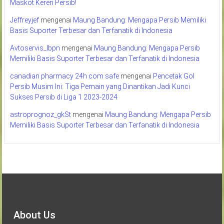
Maskot Keren Persib!
Jeffreyjef
mengenai
Maung Bandung: Mengapa Persib Memiliki
Basis Suporter Terbesar dan Terfanatik di Indonesia
Avtoservis_lbpn
mengenai
Maung Bandung: Mengapa Persib
Memiliki Basis Suporter Terbesar dan Terfanatik di Indonesia
canadian pharmacy 24h com safe
mengenai
Pencetak Gol
Persib Musim Ini: Tiga Pemain yang Dinantikan Jadi Kunci
Sukses Persib di Liga 1 2023-2024
astroprognoz_gkSt
mengenai
Maung Bandung: Mengapa Persib
Memiliki Basis Suporter Terbesar dan Terfanatik di Indonesia
About Us