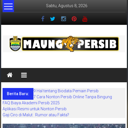
Lompat
Sabtu, Agustus 8, 2026
ke
konten
MaungPersib
Maung
Persib
adalah
9 Hal tentang Biodata Pemain Persib
situs
Berita Baru:
7 Cara Nonton Persib Online Tanpa Bingung
berita
FAQ Biaya Akademi Persib 2025
khusus
Aplikasi Resmi untuk Nonton Persib
sepakbola
Gaji Ciro di Malut : Rumor atau Fakta?
daerah
bandung