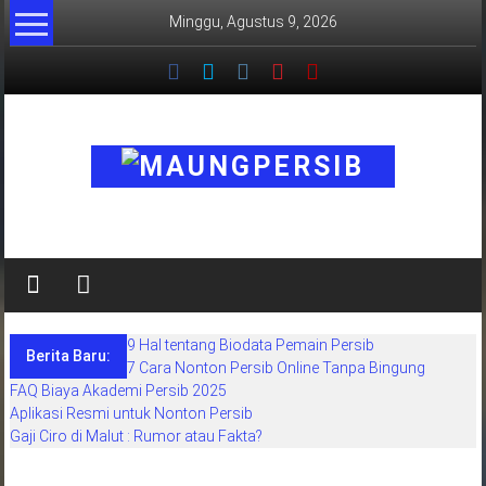
Lompat
Minggu, Agustus 9, 2026
ke
konten
MaungPersib
Maung
Persib
adalah
9 Hal tentang Biodata Pemain Persib
situs
Berita Baru:
7 Cara Nonton Persib Online Tanpa Bingung
berita
FAQ Biaya Akademi Persib 2025
khusus
Aplikasi Resmi untuk Nonton Persib
sepakbola
Gaji Ciro di Malut : Rumor atau Fakta?
daerah
bandung