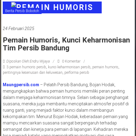
jawa
Berita Persib Bobotoh
barat
indonesia
24 Februari 2025
Pemain Humoris, Kunci Keharmonisan
Tim Persib Bandung
Diposkan Oleh:Endru Wijaya
0 Komentar
3 pemain humoris persib
,
kunci keharmonisan persib
,
pemain humoris
,
pentingnya keseriusan dan keluwesan
,
performa persib
Maungpersib.com
– Pelatih Persib Bandung, Bojan Hodak,
mengungkapkan bahwa pemain humoris memiliki peran penting
dalam menjaga keharmonisan timnya. Selain sebagai penghangat
suasana, mereka juga membantu menciptakan atmosfer positif di
ruang ganti, yang menjadi faktor kunci dalam membangun
kekompakan tim. Menurut Bojan Hodak, keberadaan pemain yang
mampu mencairkan suasana sangat berpengaruh terhadap
semangat dan kinerja para pemain di lapangan. Kehadiran mereka
bisa menjadi katalis yang meningkatkan motivasi dan rasa