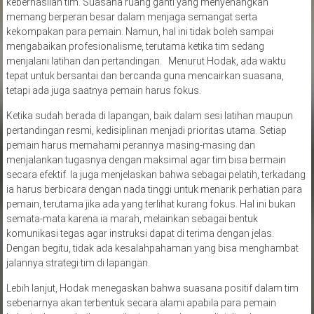
keberhasilan tim. Suasana ruang ganti yang menyenangkan
memang berperan besar dalam menjaga semangat serta
kekompakan para pemain. Namun, hal ini tidak boleh sampai
mengabaikan profesionalisme, terutama ketika tim sedang
menjalani latihan dan pertandingan. Menurut Hodak, ada waktu
tepat untuk bersantai dan bercanda guna mencairkan suasana,
tetapi ada juga saatnya pemain harus fokus.
Ketika sudah berada di lapangan, baik dalam sesi latihan maupun
pertandingan resmi, kedisiplinan menjadi prioritas utama. Setiap
pemain harus memahami perannya masing-masing dan
menjalankan tugasnya dengan maksimal agar tim bisa bermain
secara efektif. Ia juga menjelaskan bahwa sebagai pelatih, terkadang
ia harus berbicara dengan nada tinggi untuk menarik perhatian para
pemain, terutama jika ada yang terlihat kurang fokus. Hal ini bukan
semata-mata karena ia marah, melainkan sebagai bentuk
komunikasi tegas agar instruksi dapat di terima dengan jelas.
Dengan begitu, tidak ada kesalahpahaman yang bisa menghambat
jalannya strategi tim di lapangan.
Lebih lanjut, Hodak menegaskan bahwa suasana positif dalam tim
sebenarnya akan terbentuk secara alami apabila para pemain