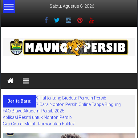
Lompat
Sabtu, Agustus 8, 2026
ke
konten
MaungPersib
Maung
Persib
adalah
9 Hal tentang Biodata Pemain Persib
situs
Berita Baru:
7 Cara Nonton Persib Online Tanpa Bingung
berita
FAQ Biaya Akademi Persib 2025
khusus
Aplikasi Resmi untuk Nonton Persib
sepakbola
Gaji Ciro di Malut : Rumor atau Fakta?
daerah
bandung