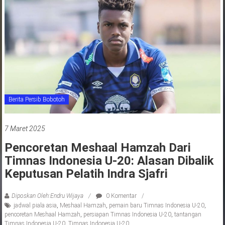
jawa
barat
indonesia
Berita Persib Bobotoh
7 Maret 2025
Pencoretan Meshaal Hamzah Dari
Timnas Indonesia U-20: Alasan Dibalik
Keputusan Pelatih Indra Sjafri
Diposkan Oleh:Endru Wijaya
0 Komentar
jadwal piala asia
,
Meshaal Hamzah
,
pemain baru Timnas Indonesia U-20
,
pencoretan Meshaal Hamzah
,
persiapan Timnas Indonesia U-20
,
tantangan
Timnas Indonesia U-20
,
Timnas Indonesia U-20