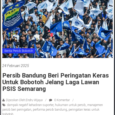
jawa
barat
indonesia
Berita Persib Bobotoh
24 Februari 2025
Persib Bandung Beri Peringatan Keras
Untuk Bobotoh Jelang Laga Lawan
PSIS Semarang
Diposkan Oleh:Endru Wijaya
0 Komentar
dampak negatif kehadiran suporter
,
hukuman untuk persib
,
manajemen
persib beri peringatan
,
performa persib bandung
,
peringatan keras untuk
bobotoh