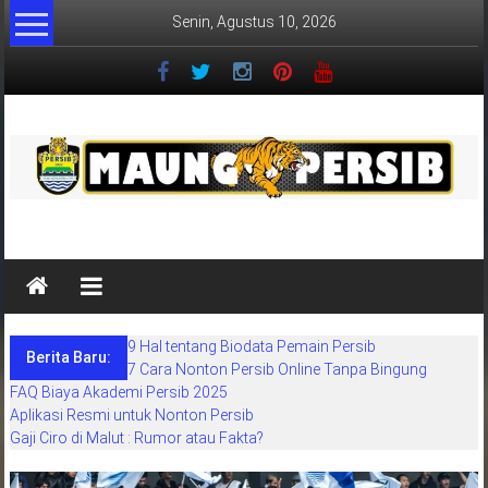
Lompat
Senin, Agustus 10, 2026
ke
konten
MaungPersib
Maung
Persib
adalah
9 Hal tentang Biodata Pemain Persib
situs
Berita Baru:
7 Cara Nonton Persib Online Tanpa Bingung
berita
FAQ Biaya Akademi Persib 2025
khusus
Aplikasi Resmi untuk Nonton Persib
sepakbola
Gaji Ciro di Malut : Rumor atau Fakta?
daerah
bandung