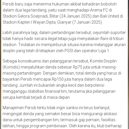
Persib baru saja menerima hukuman akibat kehadiran bobotoh
dalam dua laga tandang, yaitu saat menghadapi Arema FC di
Stadion Gelora Soepriadi, Blitar (24 Januari 2025) dan Bali United di
Stadion Kapten I Wayan Dipta, Gianyar (7 Januari 2025).
Lebih parahnya lagi, dalam pertandingan tersebut, sejumlah suporter
tidak hanya hadir secara ilegal tetapi juga menyalakan flare di tribun
stadion. Tindakan ini memperburuk situasi karena melanggar aturan
disiplin yang telah di tetapkan oleh PSSI dan operator Liga 1.
Sebagai konsekuensi dari pelanggaran tersebut, Komite Disiplin
(Komdis) menjatuhkan denda sebesar Rp75 juta untuk masing-
masing pertandingan. Dengan demikian, total denda yang harus di
bayarkan Persib mencapai Rp150 juta hanya dalam dua laga
tandang. Jumlah ini bukanlah angka kecil dan berpotensi
mengganggu stabilitas finansial tim, terutama jika pelanggaran
serupa kembali terjadi di masa depan.
Manajemen Persib tentu tidak ingin sanksi ini terus berlanjut,
mengingat denda yang semakin besar bisa mengurangi alokasi
dana untuk pengembangan tim, termasuk gaji pemain, fasilitas
latihan, hingga program pembinaan. Oleh karena itu, klub berharap