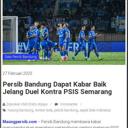
jawa
barat
indonesia
Data Persib Bandung
27 Februari 2025
Persib Bandung Dapat Kabar Baik
Jelang Duel Kontra PSIS Semarang
Diposkan Oleh:Endru Wijaya
0 Komentar
maung bandung
,
nonton bola
,
persib bandung
,
sepak bola indonesia
Maungpersib.com
– Persib Bandung membawa kabar
menggembirakan menjelang pertandingan penting melawan PSIS