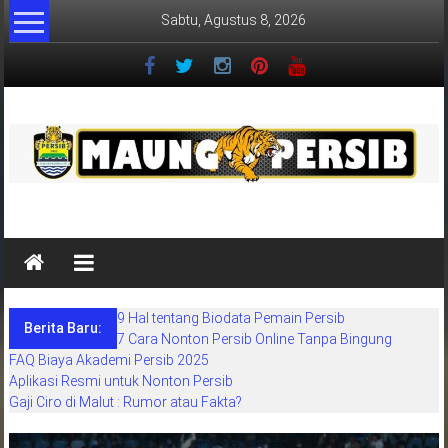
Lompat
Sabtu, Agustus 8, 2026
ke
konten
MaungPersib
Maung
Persib
adalah
9 Hal tentang Biodata Pemain Persib
situs
Berita Baru:
7 Cara Nonton Persib Online Tanpa Bingung
berita
FAQ Biaya Akademi Persib 2025
khusus
Aplikasi Resmi untuk Nonton Persib
sepakbola
Gaji Ciro di Malut : Rumor atau Fakta?
daerah
bandung