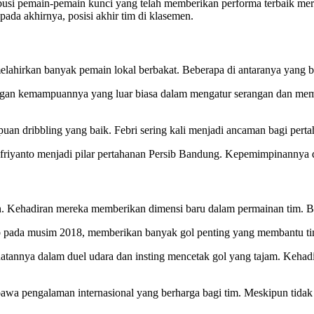
busi pemain-pemain kunci yang telah memberikan performa terbaik mere
ada akhirnya, posisi akhir tim di klasemen.
lahirkan banyak pemain lokal berbakat. Beberapa di antaranya yang ber
dengan kemampuannya yang luar biasa dalam mengatur serangan dan m
n dribbling yang baik. Febri sering kali menjadi ancaman bagi pertah
riyanto menjadi pilar pertahanan Persib Bandung. Kepemimpinannya di
kan. Kehadiran mereka memberikan dimensi baru dalam permainan tim. B
sib pada musim 2018, memberikan banyak gol penting yang membantu tim
atannya dalam duel udara dan insting mencetak gol yang tajam. Kehadi
wa pengalaman internasional yang berharga bagi tim. Meskipun tidak b