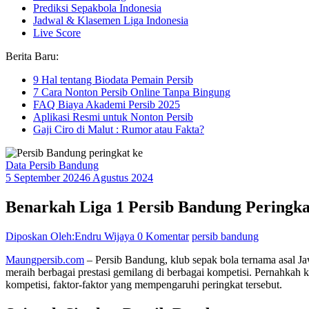
Prediksi Sepakbola Indonesia
Jadwal & Klasemen Liga Indonesia
Live Score
Berita Baru:
9 Hal tentang Biodata Pemain Persib
7 Cara Nonton Persib Online Tanpa Bingung
FAQ Biaya Akademi Persib 2025
Aplikasi Resmi untuk Nonton Persib
Gaji Ciro di Malut : Rumor atau Fakta?
Data Persib Bandung
5 September 2024
6 Agustus 2024
Benarkah Liga 1 Persib Bandung Peringka
Diposkan Oleh:Endru Wijaya
0 Komentar
persib bandung
Maungpersib.com
– Persib Bandung, klub sepak bola ternama asal Jaw
meraih berbagai prestasi gemilang di berbagai kompetisi. Pernahkah
kompetisi, faktor-faktor yang mempengaruhi peringkat tersebut.