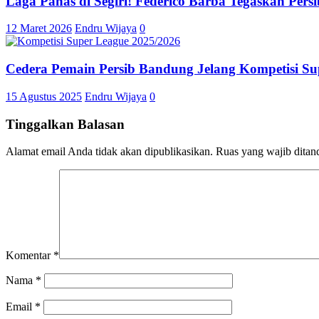
Laga Panas di Segiri! Federico Barba Tegaskan Per
12 Maret 2026
Endru Wijaya
0
Cedera Pemain Persib Bandung Jelang Kompetisi Su
15 Agustus 2025
Endru Wijaya
0
Tinggalkan Balasan
Alamat email Anda tidak akan dipublikasikan.
Ruas yang wajib ditan
Komentar
*
Nama
*
Email
*