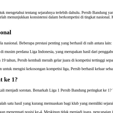
ntuk mengetahui tentang sejarahnya terlebih dahulu. Persib Bandung 
b telah menunjukkan konsistensi dalam berkompetisi di tingkat nasional
ional
 nasional. Beberapa prestasi penting yang berhasil di raih antara lain:
ra di musim perdana Liga Indonesia, yang merupakan hasil dari penggab
 tahun, Persib kembali meraih gelar juara di kompetisi tertinggi sepa
 untuk mengisi kekosongan kompetisi liga, Persib berhasil keluar sebag
t ke 1?
kali menjadi sorotan. Benarkah Liga 1 Persib Bandung peringkat ke 1? 
salah satu hasil yang kurang memuaskan bagi klub yang memiliki sejar
gan menempati posisi ke-4. Meskipun tidak menjadi juara, pencapaian