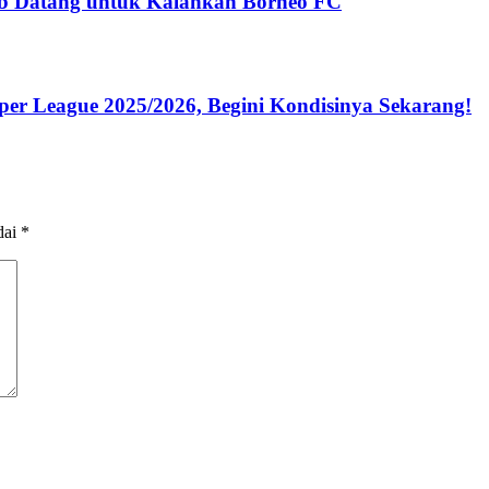
sib Datang untuk Kalahkan Borneo FC
per League 2025/2026, Begini Kondisinya Sekarang!
dai
*