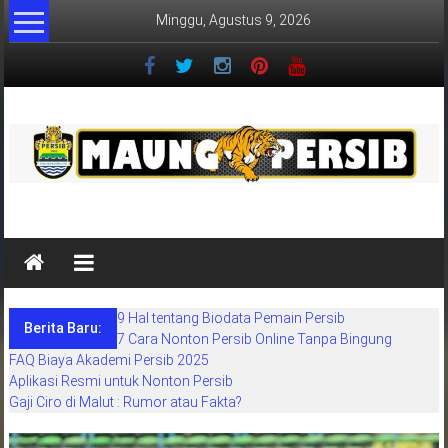
Lompat
Minggu, Agustus 9, 2026
ke
konten
MaungPersib
Maung
Persib
adalah
9 Hal tentang Biodata Pemain Persib
situs
Berita Baru:
7 Cara Nonton Persib Online Tanpa Bingung
berita
FAQ Biaya Akademi Persib 2025
khusus
Aplikasi Resmi untuk Nonton Persib
sepakbola
Gaji Ciro di Malut : Rumor atau Fakta?
daerah
bandung