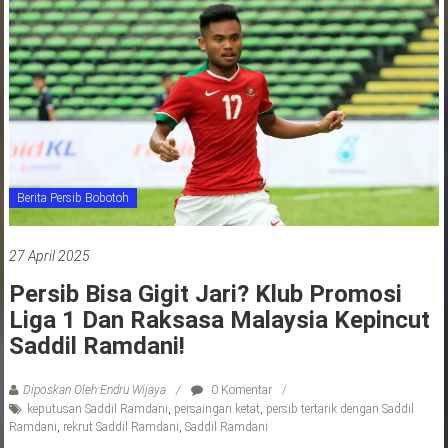
jawa
barat
indonesia
Berita Persib Bobotoh
27 April 2025
Persib Bisa Gigit Jari? Klub Promosi
Liga 1 Dan Raksasa Malaysia Kepincut
Saddil Ramdani!
Diposkan Oleh:Endru Wijaya
0 Komentar
keputusan Saddil Ramdani
,
persaingan ketat
,
persib tertarik dengan Saddil
Ramdani
,
rekrut Saddil Ramdani
,
Saddil Ramdani