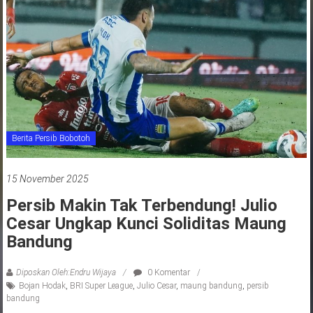
jawa
barat
indonesia
Berita Persib Bobotoh
15 November 2025
Persib Makin Tak Terbendung! Julio
Cesar Ungkap Kunci Soliditas Maung
Bandung
Diposkan Oleh:Endru Wijaya
0 Komentar
Bojan Hodak
,
BRI Super League
,
Julio Cesar
,
maung bandung
,
persib
bandung