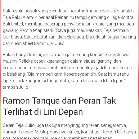
Salah satu sosok yang mendapat sorotan khusus dari Julio adalah
Teja Paku Alam. Kiper asal Painan itu tampil gemilang di laga kontra
Bali United, membuat beberapa penyelamatan krusial yang menjaga
gawang Persib tetap steril. “Saya juga mau katakan, Teja bermain
luar biasa. Saat dibutuhkan, dia selalu ada. Dia adalah bagian penting
dari clean sheet kami,” ujar Julio.
Bukan hanya kali ini, performa Teja memang konsisten sejak awal
musim. Refleks cepat, ketenangan dalam situasi genting, dan
kemampuan membaca arah bola membuatnya jadi tembok kokoh
di belakang. “Dia memberi kami kepercayaan diri. Saat kamu tahu
kiper di belakangmu setangguh itu, kamu bisa main lebih lepas,”
tambah Julio.
Ramon Tanque dan Peran Tak
Terlihat di Lini Depan
Selain Teja, Julio juga tak lupa menyinggung rekan senegaranya,
Ramon Tanque. Meski posisinya striker, kontribusi Ramon tak hanya
soal mencetak gol, tapi juga soal membantu pertahanan.