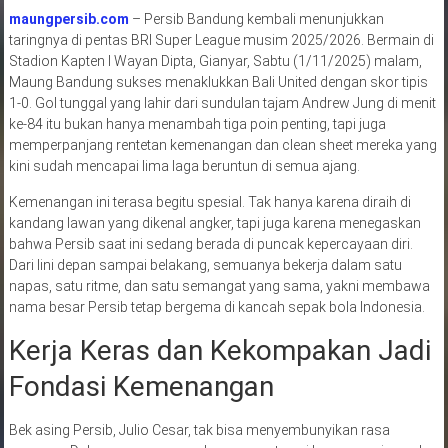
maungpersib.com
– Persib Bandung kembali menunjukkan
taringnya di pentas BRI Super League musim 2025/2026. Bermain di
Stadion Kapten I Wayan Dipta, Gianyar, Sabtu (1/11/2025) malam,
Maung Bandung sukses menaklukkan Bali United dengan skor tipis
1-0. Gol tunggal yang lahir dari sundulan tajam Andrew Jung di menit
ke-84 itu bukan hanya menambah tiga poin penting, tapi juga
memperpanjang rentetan kemenangan dan clean sheet mereka yang
kini sudah mencapai lima laga beruntun di semua ajang.
Kemenangan ini terasa begitu spesial. Tak hanya karena diraih di
kandang lawan yang dikenal angker, tapi juga karena menegaskan
bahwa Persib saat ini sedang berada di puncak kepercayaan diri.
Dari lini depan sampai belakang, semuanya bekerja dalam satu
napas, satu ritme, dan satu semangat yang sama, yakni membawa
nama besar Persib tetap bergema di kancah sepak bola Indonesia.
Kerja Keras dan Kekompakan Jadi
Fondasi Kemenangan
Bek asing Persib, Julio Cesar, tak bisa menyembunyikan rasa