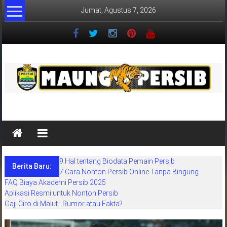
Lompat
Jumat, Agustus 7, 2026
ke
konten
MaungPersib
Maung
Persib
adalah
9 Hal tentang Biodata Pemain Persib
situs
Berita Baru:
7 Cara Nonton Persib Online Tanpa Bingung
berita
FAQ Biaya Akademi Persib 2025
khusus
Aplikasi Resmi untuk Nonton Persib
sepakbola
Gaji Ciro di Malut : Rumor atau Fakta?
daerah
bandung