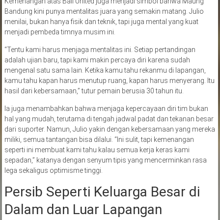
Kemenangan atas Bali United juga menjadi simbol bahwa Maung
Bandung kini punya mentalitas juara yang semakin matang. Julio
menilai, bukan hanya fisik dan teknik, tapi juga mental yang kuat
menjadi pembeda timnya musim ini.
“Tentu kami harus menjaga mentalitas ini. Setiap pertandingan
adalah ujian baru, tapi kami makin percaya diri karena sudah
mengenal satu sama lain. Ketika kamu tahu rekanmu di lapangan,
kamu tahu kapan harus menutup ruang, kapan harus menyerang. Itu
hasil dari kebersamaan,” tutur pemain berusia 30 tahun itu.
Ia juga menambahkan bahwa menjaga kepercayaan diri tim bukan
hal yang mudah, terutama di tengah jadwal padat dan tekanan besar
dari suporter. Namun, Julio yakin dengan kebersamaan yang mereka
miliki, semua tantangan bisa dilalui. “Ini sulit, tapi kemenangan
seperti ini membuat kami tahu kalau semua kerja keras kami
sepadan,” katanya dengan senyum tipis yang mencerminkan rasa
lega sekaligus optimisme tinggi.
Persib Seperti Keluarga Besar di
Dalam dan Luar Lapangan