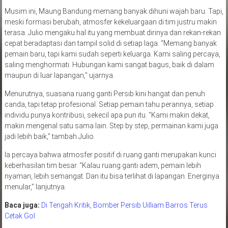
Musim ini, Maung Bandung memang banyak dihuni wajah baru. Tapi,
meski formasi berubah, atmosfer kekeluargaan di tim justru makin
terasa. Julio mengaku hal itu yang membuat dirinya dan rekan-rekan
cepat beradaptasi dan tampil solid di setiap laga. “Memang banyak
pemain baru, tapi kami sudah seperti keluarga. Kami saling percaya,
saling menghormati. Hubungan kami sangat bagus, baik di dalam
maupun di luar lapangan,” ujarnya.
Menurutnya, suasana ruang ganti Persib kini hangat dan penuh
canda, tapi tetap profesional. Setiap pemain tahu perannya, setiap
individu punya kontribusi, sekecil apa pun itu. “Kami makin dekat,
makin mengenal satu sama lain. Step by step, permainan kami juga
jadi lebih baik,” tambah Julio.
Ia percaya bahwa atmosfer positif di ruang ganti merupakan kunci
keberhasilan tim besar. “Kalau ruang ganti adem, pemain lebih
nyaman, lebih semangat. Dan itu bisa terlihat di lapangan. Energinya
menular,” lanjutnya.
Baca juga:
Di Tengah Kritik, Bomber Persib Uilliam Barros Terus
Cetak Gol