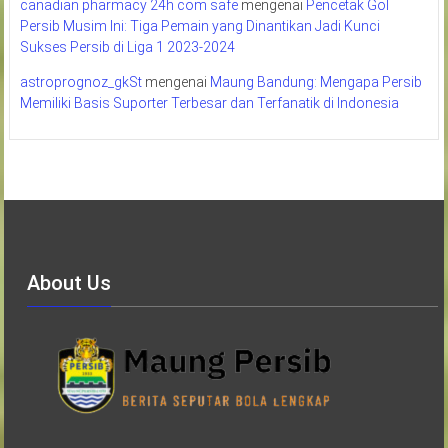
canadian pharmacy 24h com safe
mengenai
Pencetak Gol
Persib Musim Ini: Tiga Pemain yang Dinantikan Jadi Kunci
Sukses Persib di Liga 1 2023-2024
astroprognoz_gkSt
mengenai
Maung Bandung: Mengapa Persib
Memiliki Basis Suporter Terbesar dan Terfanatik di Indonesia
About Us