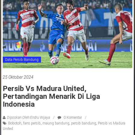
jawa
barat
indonesia
Data Persib Bandung
25 Oktober 2024
Persib Vs Madura United,
Pertandingan Menarik Di Liga
Indonesia
Diposkan Oleh:Endru Wijaya
0 Komentar
Bobotoh
,
fans persib
,
maung bandung
,
persib bandung
,
Persib vs Madura
United