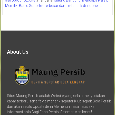
astroprognoz_gkSt
mengenai
Maung Bandung: Mengapa Persib
Memiliki Basis Suporter Terbesar dan Terfanatik di Indonesia
About Us
Situs Maung Persib adalah Website yang selalu menyediakan
kabar terbaru serta fakta menarik seputar Klub sepak Bola Persib
dan akan selalu Update demi Memenuhi rasa haus akan
informasi bola Bagi Fans Persib. Selamat Menikmati!