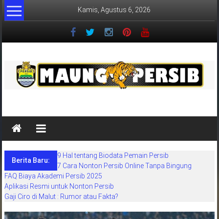
Lompat
Kamis, Agustus 6, 2026
ke
konten
MaungPersib
Maung
Persib
adalah
9 Hal tentang Biodata Pemain Persib
situs
Berita Baru:
7 Cara Nonton Persib Online Tanpa Bingung
berita
FAQ Biaya Akademi Persib 2025
khusus
Aplikasi Resmi untuk Nonton Persib
sepakbola
Gaji Ciro di Malut : Rumor atau Fakta?
daerah
bandung