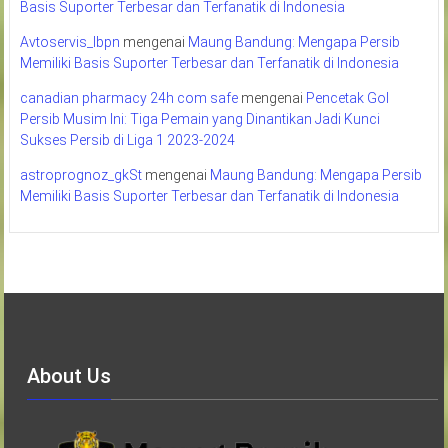
Basis Suporter Terbesar dan Terfanatik di Indonesia
Avtoservis_lbpn
mengenai
Maung Bandung: Mengapa Persib
Memiliki Basis Suporter Terbesar dan Terfanatik di Indonesia
canadian pharmacy 24h com safe
mengenai
Pencetak Gol
Persib Musim Ini: Tiga Pemain yang Dinantikan Jadi Kunci
Sukses Persib di Liga 1 2023-2024
astroprognoz_gkSt
mengenai
Maung Bandung: Mengapa Persib
Memiliki Basis Suporter Terbesar dan Terfanatik di Indonesia
About Us