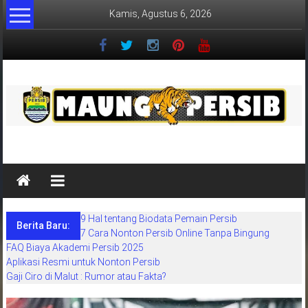
Lompat
Kamis, Agustus 6, 2026
ke
konten
MaungPersib
Maung
Persib
adalah
9 Hal tentang Biodata Pemain Persib
situs
Berita Baru:
7 Cara Nonton Persib Online Tanpa Bingung
berita
FAQ Biaya Akademi Persib 2025
khusus
Aplikasi Resmi untuk Nonton Persib
sepakbola
Gaji Ciro di Malut : Rumor atau Fakta?
daerah
bandung