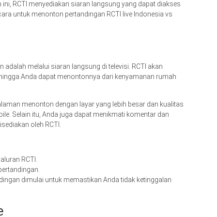
n ini, RCTI menyediakan siaran langsung yang dapat diakses
 cara untuk menonton pertandingan RCTI live Indonesia vs
 adalah melalui siaran langsung di televisi. RCTI akan
sehingga Anda dapat menontonnya dari kenyamanan rumah
laman menonton dengan layar yang lebih besar dan kualitas
le. Selain itu, Anda juga dapat menikmati komentar dan
isediakan oleh RCTI.
aluran RCTI.
pertandingan.
ndingan dimulai untuk memastikan Anda tidak ketinggalan
e