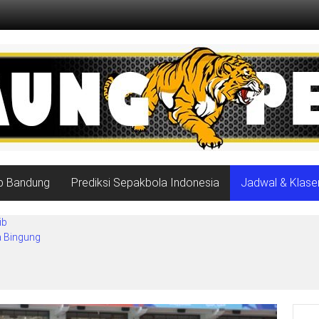
ib Bandung
Prediksi Sepakbola Indonesia
Jadwal & Klase
ib
a Bingung