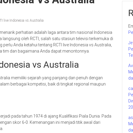
I live Indonesia vs Australia
Em
menarik perhatian adalah laga antara tim nasional Indonesia
Pe
 langsung oleh RCTI, salah satu stasiun televisi terkemuka di
Je
 perlu Anda ketahui tentang RCTI live Indonesia vs Australia,
Pe
dua tim dan bagaimana Anda dapat menontonnya.
Te
donesia vs Australia
Av
Me
stralia memiliki sejarah yang panjang dan penuh dengan
da
am berbagai kompetisi, baik di tingkat regional maupun
ca
Pe
Di
20
rjadi pada tahun 1974 di ajang Kualifikasi Piala Dunia. Pada
as
engan skor 6-0. Kemenangan ini menjadi titik awal dari
Me
a.
da