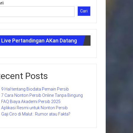
ri
Cari
Live Pertandingan AKan Datang
ecent Posts
9 Hal tentang Biodata Pemain Persib
7 Cara Nonton Persib Online Tanpa Bingung
FAQ Biaya Akademi Persib 2025
Aplikasi Resmi untuk Nonton Persib
Gaji Ciro di Malut : Rumor atau Fakta?