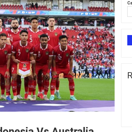
Ca
R
donesia Vs Australia