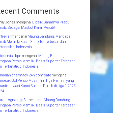
Recent Comments
ily Jones
mengenai
Dibalik Gaharnya Prabu
rsib, Sebagai Maskot Keren Persib!
ffreyjef
mengenai
Maung Bandung: Mengapa
rsib Memiliki Basis Suporter Terbesar dan
rfanatik di Indonesia
toservis_lbpn
mengenai
Maung Bandung:
ngapa Persib Memiliki Basis Suporter Terbesar
n Terfanatik di Indonesia
nadian pharmacy 24h com safe
mengenai
ncetak Gol Persib Musim Ini: Tiga Pemain yang
nantikan Jadi Kunci Sukses Persib di Liga 1 2023-
24
troprognoz_gkSt
mengenai
Maung Bandung:
ngapa Persib Memiliki Basis Suporter Terbesar
n Terfanatik di Indonesia