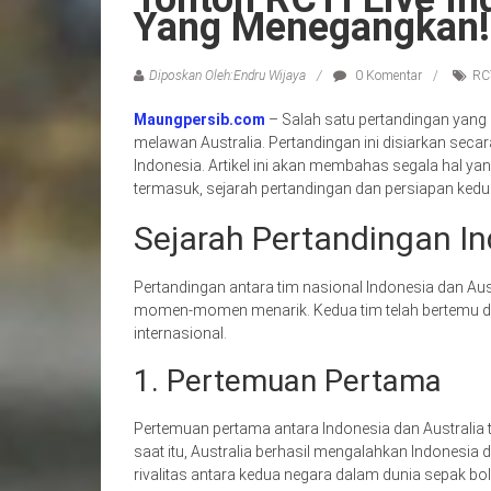
Yang Menegangkan!
Diposkan Oleh:Endru Wijaya
0 Komentar
RCT
Maungpersib.com
– Salah satu pertandingan yang 
melawan Australia. Pertandingan ini disiarkan secara
Indonesia. Artikel ini akan membahas segala hal yang
termasuk, sejarah pertandingan dan persiapan ke
Sejarah Pertandingan In
Pertandingan antara tim nasional Indonesia dan Au
momen-momen menarik. Kedua tim telah bertemu dal
internasional.
1. Pertemuan Pertama
Pertemuan pertama antara Indonesia dan Australia te
saat itu, Australia berhasil mengalahkan Indonesia d
rivalitas antara kedua negara dalam dunia sepak bol