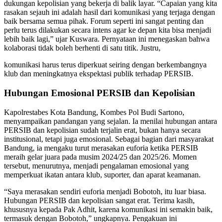
dukungan kepolisian yang bekerja di balik layar. “Capaian yang kita
rasakan sejauh ini adalah hasil dari komunikasi yang terjaga dengan
baik bersama semua pihak. Forum seperti ini sangat penting dan
perlu terus dilakukan secara intens agar ke depan kita bisa menjadi
lebih baik lagi,” ujar Kuswara. Pernyataan ini menegaskan bahwa
kolaborasi tidak boleh berhenti di satu titik. Justru,
komunikasi harus terus diperkuat seiring dengan berkembangnya
klub dan meningkatnya ekspektasi publik terhadap PERSIB.
Hubungan Emosional PERSIB dan Kepolisian
Kapolrestabes Kota Bandung, Kombes Pol Budi Sartono,
menyampaikan pandangan yang sejalan. Ia menilai hubungan antara
PERSIB dan kepolisian sudah terjalin erat, bukan hanya secara
institusional, tetapi juga emosional. Sebagai bagian dari masyarakat
Bandung, ia mengaku turut merasakan euforia ketika PERSIB
meraih gelar juara pada musim 2024/25 dan 2025/26. Momen
tersebut, menurutnya, menjadi pengalaman emosional yang
memperkuat ikatan antara klub, suporter, dan aparat keamanan.
“Saya merasakan sendiri euforia menjadi Bobotoh, itu luar biasa.
Hubungan PERSIB dan kepolisian sangat erat. Terima kasih,
khususnya kepada Pak Adhit, karena komunikasi ini semakin baik,
termasuk dengan Bobotoh,” ungkapnya. Pengakuan ini