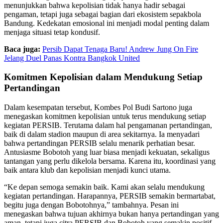
menunjukkan bahwa kepolisian tidak hanya hadir sebagai
pengaman, tetapi juga sebagai bagian dari ekosistem sepakbola
Bandung. Kedekatan emosional ini menjadi modal penting dalam
menjaga situasi tetap kondusif.
Baca juga:
Persib Dapat Tenaga Baru! Andrew Jung On Fire
Jelang Duel Panas Kontra Bangkok United
Komitmen Kepolisian dalam Mendukung Setiap
Pertandingan
Dalam kesempatan tersebut, Kombes Pol Budi Sartono juga
menegaskan komitmen kepolisian untuk terus mendukung setiap
kegiatan PERSIB. Terutama dalam hal pengamanan pertandingan,
baik di dalam stadion maupun di area sekitarnya. Ia menyadari
bahwa pertandingan PERSIB selalu menarik perhatian besar.
Antusiasme Bobotoh yang luar biasa menjadi kekuatan, sekaligus
tantangan yang perlu dikelola bersama. Karena itu, koordinasi yang
baik antara klub dan kepolisian menjadi kunci utama.
“Ke depan semoga semakin baik. Kami akan selalu mendukung
kegiatan pertandingan. Harapannya, PERSIB semakin bermartabat,
begitu juga dengan Bobotohnya,” tambahnya. Pesan ini
menegaskan bahwa tujuan akhirnya bukan hanya pertandingan yang
aman, tetapi juga citra PERSIB dan Bobotoh yang semakin positif