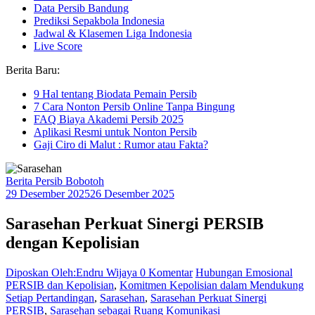
Data Persib Bandung
Prediksi Sepakbola Indonesia
Jadwal & Klasemen Liga Indonesia
Live Score
Berita Baru:
9 Hal tentang Biodata Pemain Persib
7 Cara Nonton Persib Online Tanpa Bingung
FAQ Biaya Akademi Persib 2025
Aplikasi Resmi untuk Nonton Persib
Gaji Ciro di Malut : Rumor atau Fakta?
Berita Persib Bobotoh
29 Desember 2025
26 Desember 2025
Sarasehan Perkuat Sinergi PERSIB
dengan Kepolisian
Diposkan Oleh:Endru Wijaya
0 Komentar
Hubungan Emosional
PERSIB dan Kepolisian
,
Komitmen Kepolisian dalam Mendukung
Setiap Pertandingan
,
Sarasehan
,
Sarasehan Perkuat Sinergi
PERSIB
,
Sarasehan sebagai Ruang Komunikasi