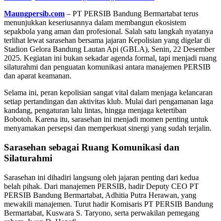
Maungpersib.com
– PT PERSIB Bandung Bermartabat terus
menunjukkan keseriusannya dalam membangun ekosistem
sepakbola yang aman dan profesional. Salah satu langkah nyatanya
terlihat lewat sarasehan bersama jajaran Kepolisian yang digelar di
Stadion Gelora Bandung Lautan Api (GBLA), Senin, 22 Desember
2025. Kegiatan ini bukan sekadar agenda formal, tapi menjadi ruang
silaturahmi dan penguatan komunikasi antara manajemen PERSIB
dan aparat keamanan.
Selama ini, peran kepolisian sangat vital dalam menjaga kelancaran
setiap pertandingan dan aktivitas klub. Mulai dari pengamanan laga
kandang, pengaturan lalu lintas, hingga menjaga ketertiban
Bobotoh. Karena itu, sarasehan ini menjadi momen penting untuk
menyamakan persepsi dan memperkuat sinergi yang sudah terjalin.
Sarasehan sebagai Ruang Komunikasi dan
Silaturahmi
Sarasehan ini dihadiri langsung oleh jajaran penting dari kedua
belah pihak. Dari manajemen PERSIB, hadir Deputy CEO PT
PERSIB Bandung Bermartabat, Adhitia Putra Herawan, yang
mewakili manajemen. Turut hadir Komisaris PT PERSIB Bandung
Bermartabat, Kuswara S. Taryono, serta perwakilan pemegang