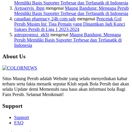
Memiliki Basis Suporter Terbesar dan Terfanatik di Indonesia
Avtoservis_lbpn
mengenai
Maung Bandung: Mengapa Persib
Memiliki Basis Suporter Terbesar dan Terfanatik di Indonesia
canadian pharmacy 24h com safe
mengenai
Pencetak Gol
Persib Musim Ini: Tiga Pemain yang Dinantikan Jadi Kunci
Sukses Persib di Liga 1 2023-2024
astroprognoz_gkSt
mengenai
Maung Bandung: Mengapa
Persib Memiliki Basis Suporter Terbesar dan Terfanatik di
Indonesia
About Us
Situs Maung Persib adalah Website yang selalu menyediakan kabar
terbaru serta fakta menarik seputar Klub sepak Bola Persib dan akan
selalu Update demi Memenuhi rasa haus akan informasi bola Bagi
Fans Persib. Selamat Menikmati!
Support
Support
FAQ