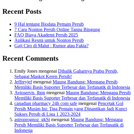
Recent Posts
9 Hal tentang Biodata Pemain Persib
7 Cara Nonton Persib Online Tanpa Bingung
FAQ Biaya Akademi Persib 2025
Aplikasi Resmi untuk Nonton Persib
Gaji Ciro di Malut : Rumor atau Fakta?
Recent Comments
Emily Jones
mengenai
Dibalik Gaharnya Prabu Persib,
Sebagai Maskot Keren Persib!
Jeffreyjef
mengenai
Maung Bandung: Mengapa Persib
Memiliki Basis Suporter Terbesar dan Terfanatik di Indonesia
Avtoservis_lbpn
mengenai
Maung Bandung: Mengapa Persib
Memiliki Basis Suporter Terbesar dan Terfanatik di Indonesia
canadian pharmacy 24h com safe
mengenai
Pencetak Gol
Persib Musim Ini: Tiga Pemain yang Dinantikan Jadi Kunci
Sukses Persib di Liga 1 2023-2024
astroprognoz_gkSt
mengenai
Maung Bandung: Mengapa
Persib Memiliki Basis Suporter Terbesar dan Terfanatik di
Indonesia