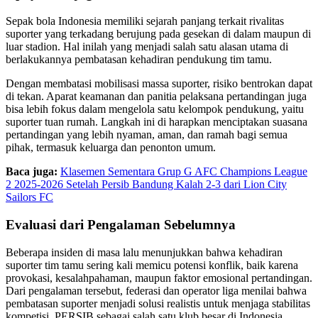
Sepak bola Indonesia memiliki sejarah panjang terkait rivalitas
suporter yang terkadang berujung pada gesekan di dalam maupun di
luar stadion. Hal inilah yang menjadi salah satu alasan utama di
berlakukannya pembatasan kehadiran pendukung tim tamu.
Dengan membatasi mobilisasi massa suporter, risiko bentrokan dapat
di tekan. Aparat keamanan dan panitia pelaksana pertandingan juga
bisa lebih fokus dalam mengelola satu kelompok pendukung, yaitu
suporter tuan rumah. Langkah ini di harapkan menciptakan suasana
pertandingan yang lebih nyaman, aman, dan ramah bagi semua
pihak, termasuk keluarga dan penonton umum.
Baca juga:
Klasemen Sementara Grup G AFC Champions League
2 2025-2026 Setelah Persib Bandung Kalah 2-3 dari Lion City
Sailors FC
Evaluasi dari Pengalaman Sebelumnya
Beberapa insiden di masa lalu menunjukkan bahwa kehadiran
suporter tim tamu sering kali memicu potensi konflik, baik karena
provokasi, kesalahpahaman, maupun faktor emosional pertandingan.
Dari pengalaman tersebut, federasi dan operator liga menilai bahwa
pembatasan suporter menjadi solusi realistis untuk menjaga stabilitas
kompetisi. PERSIB sebagai salah satu klub besar di Indonesia