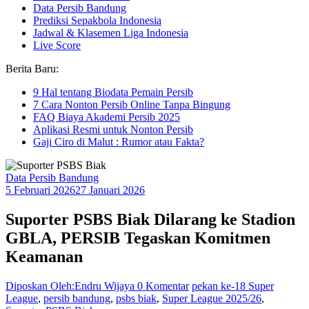
Data Persib Bandung
Prediksi Sepakbola Indonesia
Jadwal & Klasemen Liga Indonesia
Live Score
Berita Baru:
9 Hal tentang Biodata Pemain Persib
7 Cara Nonton Persib Online Tanpa Bingung
FAQ Biaya Akademi Persib 2025
Aplikasi Resmi untuk Nonton Persib
Gaji Ciro di Malut : Rumor atau Fakta?
Data Persib Bandung
5 Februari 2026
27 Januari 2026
Suporter PSBS Biak Dilarang ke Stadion
GBLA, PERSIB Tegaskan Komitmen
Keamanan
Diposkan Oleh:Endru Wijaya
0 Komentar
pekan ke-18 Super
League
,
persib bandung
,
psbs biak
,
Super League 2025/26
,