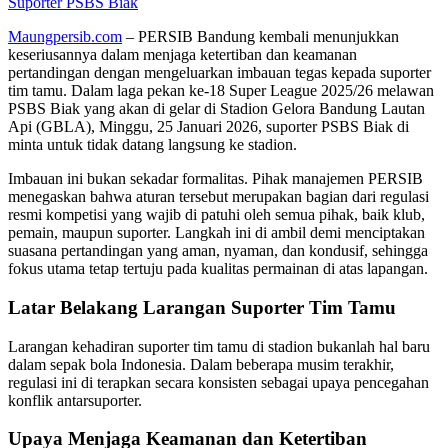
Suporter PSBS Biak
Maungpersib.com
– PERSIB Bandung kembali menunjukkan
keseriusannya dalam menjaga ketertiban dan keamanan
pertandingan dengan mengeluarkan imbauan tegas kepada suporter
tim tamu. Dalam laga pekan ke-18 Super League 2025/26 melawan
PSBS Biak yang akan di gelar di Stadion Gelora Bandung Lautan
Api (GBLA), Minggu, 25 Januari 2026, suporter PSBS Biak di
minta untuk tidak datang langsung ke stadion.
Imbauan ini bukan sekadar formalitas. Pihak manajemen PERSIB
menegaskan bahwa aturan tersebut merupakan bagian dari regulasi
resmi kompetisi yang wajib di patuhi oleh semua pihak, baik klub,
pemain, maupun suporter. Langkah ini di ambil demi menciptakan
suasana pertandingan yang aman, nyaman, dan kondusif, sehingga
fokus utama tetap tertuju pada kualitas permainan di atas lapangan.
Latar Belakang Larangan Suporter Tim Tamu
Larangan kehadiran suporter tim tamu di stadion bukanlah hal baru
dalam sepak bola Indonesia. Dalam beberapa musim terakhir,
regulasi ini di terapkan secara konsisten sebagai upaya pencegahan
konflik antarsuporter.
Upaya Menjaga Keamanan dan Ketertiban