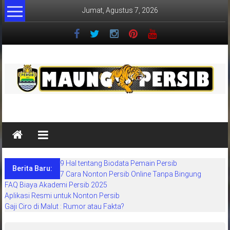
Lompat
Jumat, Agustus 7, 2026
ke
konten
MaungPersib
Maung
Persib
adalah
9 Hal tentang Biodata Pemain Persib
situs
Berita Baru:
7 Cara Nonton Persib Online Tanpa Bingung
berita
FAQ Biaya Akademi Persib 2025
khusus
Aplikasi Resmi untuk Nonton Persib
sepakbola
Gaji Ciro di Malut : Rumor atau Fakta?
daerah
bandung