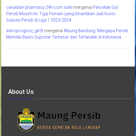
canadian pharmacy 24h com safe
mengenai
Pencetak Gol
Persib Musim Ini: Tiga Pemain yang Dinantikan Jadi Kunci
Sukses Persib di Liga 1 2023-2024
astroprognoz_gkSt
mengenai
Maung Bandung: Mengapa Persib
Memiliki Basis Suporter Terbesar dan Terfanatik di Indonesia
About Us