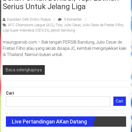
Serius Untuk Jelang Liga
Diposkan Oleh:Endru Wijaya
0 Komentar
AFC Champions League (ACL) Two
,
Julio Cesar
,
Julio Cesar de Freitas Filho
,
Liga Super Indonesia 2025/26
,
persib bandung
maungpersib.com – Bek tengah PERSIB Bandung, Julio Cesar de
Freitas Filho atau yang akrab disapa JC, kembali menginjakkan kaki
di Thailand. Namun bukan untuk
Baca selengkapnya
Cari
Cari
Live Pertandingan AKan Datang