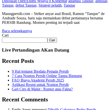
Diposkan Oleh:Endru Wijaya
0 Komentar
adaptasi Tanque
,
antusias
Tanque
,
debut Tanque
,
Strategi pelatih
,
Tanque
Maungpersib.com – Striker anyar asal Brasil, Ramon “Tanque” de
Andrade Souza, baru saja memainkan debut pertamanya bersama
PERSIB Bandung. Momen penting ini terjadi saat
Baca selengkapnya
Cari
Cari
Live Pertandingan AKan Datang
Recent Posts
9 Hal tentang Biodata Pemain Persib
7 Cara Nonton Persib Online Tanpa Bingung
FAQ Biaya Akademi Persib 2025
Aplikasi Resmi untuk Nonton Persib
Gaji Ciro di Malut : Rumor atau Fakta?
Recent Comments
Emily Jones
mengenai
Dibalik Gaharnya Prabu Persib,