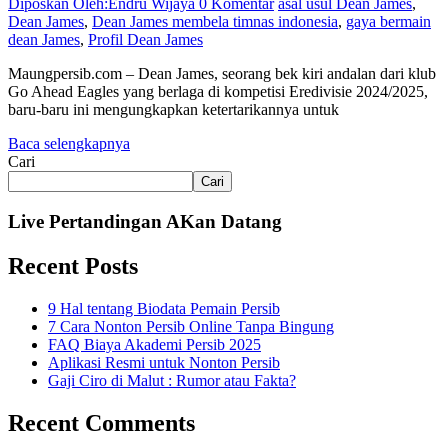
Diposkan Oleh:Endru Wijaya
0 Komentar
asal usul Dean James
,
Dean James
,
Dean James membela timnas indonesia
,
gaya bermain
dean James
,
Profil Dean James
Maungpersib.com – Dean James, seorang bek kiri andalan dari klub
Go Ahead Eagles yang berlaga di kompetisi Eredivisie 2024/2025,
baru-baru ini mengungkapkan ketertarikannya untuk
Baca selengkapnya
Cari
Cari
Live Pertandingan AKan Datang
Recent Posts
9 Hal tentang Biodata Pemain Persib
7 Cara Nonton Persib Online Tanpa Bingung
FAQ Biaya Akademi Persib 2025
Aplikasi Resmi untuk Nonton Persib
Gaji Ciro di Malut : Rumor atau Fakta?
Recent Comments