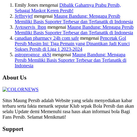
Emily Jones
mengenai
Dibalik Gaharnya Prabu Persib,
Sebagai Maskot Keren Persib!
Jeffreyjef
mengenai
Maung Bandung: Mengapa Persib
Memiliki Basis Suporter Terbesar dan Terfanatik di Indonesia
Avtoservis_lbpn
mengenai
Maung Bandung: Mengapa Persib
Memiliki Basis Suporter Terbesar dan Terfanatik di Indonesia
canadian pharmacy 24h com safe
mengenai
Pencetak Gol
Persib Musim Ini: Tiga Pemain yang Dinantikan Jadi Kunci
Sukses Persib di Liga 1 2023-2024
astroprognoz_gkSt
mengenai
Maung Bandung: Mengapa
Persib Memiliki Basis Suporter Terbesar dan Terfanatik di
Indonesia
About Us
Situs Maung Persib adalah Website yang selalu menyediakan kabar
terbaru serta fakta menarik seputar Klub sepak Bola Persib dan akan
selalu Update demi Memenuhi rasa haus akan informasi bola Bagi
Fans Persib. Selamat Menikmati!
Support