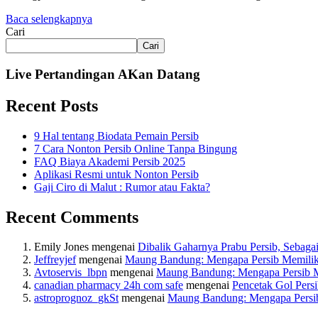
Baca selengkapnya
Cari
Cari
Live Pertandingan AKan Datang
Recent Posts
9 Hal tentang Biodata Pemain Persib
7 Cara Nonton Persib Online Tanpa Bingung
FAQ Biaya Akademi Persib 2025
Aplikasi Resmi untuk Nonton Persib
Gaji Ciro di Malut : Rumor atau Fakta?
Recent Comments
Emily Jones
mengenai
Dibalik Gaharnya Prabu Persib, Sebaga
Jeffreyjef
mengenai
Maung Bandung: Mengapa Persib Memiliki B
Avtoservis_lbpn
mengenai
Maung Bandung: Mengapa Persib Mem
canadian pharmacy 24h com safe
mengenai
Pencetak Gol Persi
astroprognoz_gkSt
mengenai
Maung Bandung: Mengapa Persib M