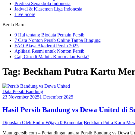
Prediksi Sepakbola Indonesia
Jadwal & Klasemen Liga Indonesia
Live Score
Berita Baru:
9 Hal tentang Biodata Pemain Persib
7 Cara Nonton Persib Online Tanpa Bingung
FAQ Biaya Akademi Persib 2025
Aplikasi Resmi untuk Nonton Persib
Gaji Ciro di Malut : Rumor atau Fakta?
Tag: Beckham Putra Kartu Me
Data Persib Bandung
23 November 2025
1 Desember 2025
Hasil Persib Bandung vs Dewa United di
Diposkan Oleh:Endru Wijaya
0 Komentar
Beckham Putra Kartu Mer
Maungpersib.com – Pertandingan antara Persib Bandung vs Dewa Un