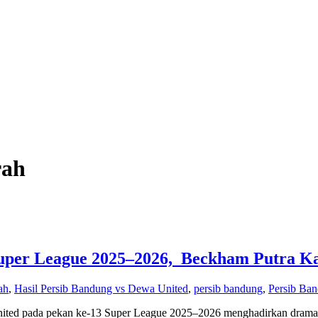
rah
 Super League 2025–2026, Beckham Putra 
ah
,
Hasil Persib Bandung vs Dewa United
,
persib bandung
,
Persib Ba
ited pada pekan ke-13 Super League 2025–2026 menghadirkan drama, t