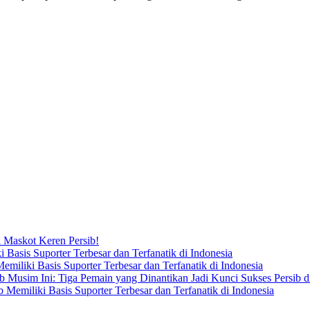
i Maskot Keren Persib!
asis Suporter Terbesar dan Terfanatik di Indonesia
iliki Basis Suporter Terbesar dan Terfanatik di Indonesia
b Musim Ini: Tiga Pemain yang Dinantikan Jadi Kunci Sukses Persib 
emiliki Basis Suporter Terbesar dan Terfanatik di Indonesia