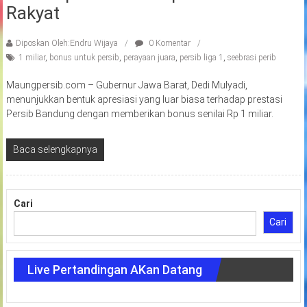
Rakyat
Diposkan Oleh:Endru Wijaya
0 Komentar
1 miliar
,
bonus untuk persib
,
perayaan juara
,
persib liga 1
,
seebrasi perib
Maungpersib.com – Gubernur Jawa Barat, Dedi Mulyadi,
menunjukkan bentuk apresiasi yang luar biasa terhadap prestasi
Persib Bandung dengan memberikan bonus senilai Rp 1 miliar.
Baca selengkapnya
Cari
Cari
Live Pertandingan AKan Datang