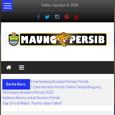
Lompat
Sabtu, Agustus 8, 2026
ke
konten
MaungPersib
Maung
Persib
adalah
9 Hal tentang Biodata Pemain Persib
situs
Berita Baru:
7 Cara Nonton Persib Online Tanpa Bingung
berita
FAQ Biaya Akademi Persib 2025
khusus
Aplikasi Resmi untuk Nonton Persib
sepakbola
Gaji Ciro di Malut : Rumor atau Fakta?
daerah
bandung