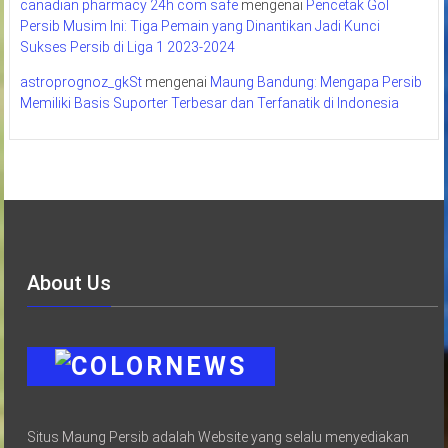
canadian pharmacy 24h com safe
mengenai
Pencetak Gol
Persib Musim Ini: Tiga Pemain yang Dinantikan Jadi Kunci
Sukses Persib di Liga 1 2023-2024
astroprognoz_gkSt
mengenai
Maung Bandung: Mengapa Persib
Memiliki Basis Suporter Terbesar dan Terfanatik di Indonesia
About Us
Situs Maung Persib adalah Website yang selalu menyediakan