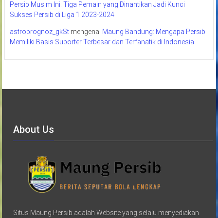
Persib Musim Ini: Tiga Pemain yang Dinantikan Jadi Kunci
Sukses Persib di Liga 1 2023-2024
astroprognoz_gkSt
mengenai
Maung Bandung: Mengapa Persib
Memiliki Basis Suporter Terbesar dan Terfanatik di Indonesia
About Us
Situs Maung Persib adalah Website yang selalu menyediakan