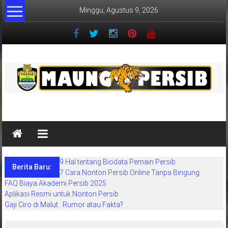
Lompat
Minggu, Agustus 9, 2026
ke
konten
MaungPersib
Maung
Persib
adalah
9 Hal tentang Biodata Pemain Persib
situs
Berita Baru:
7 Cara Nonton Persib Online Tanpa Bingung
berita
FAQ Biaya Akademi Persib 2025
khusus
Aplikasi Resmi untuk Nonton Persib
sepakbola
Gaji Ciro di Malut : Rumor atau Fakta?
daerah
bandung