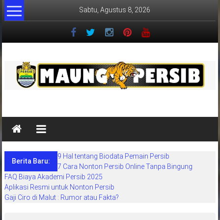
Lompat
Sabtu, Agustus 8, 2026
ke
konten
MaungPersib
Maung
Persib
adalah
9 Hal tentang Biodata Pemain Persib
situs
Berita Baru:
7 Cara Nonton Persib Online Tanpa Bingung
berita
FAQ Biaya Akademi Persib 2025
khusus
Aplikasi Resmi untuk Nonton Persib
sepakbola
Gaji Ciro di Malut : Rumor atau Fakta?
daerah
bandung