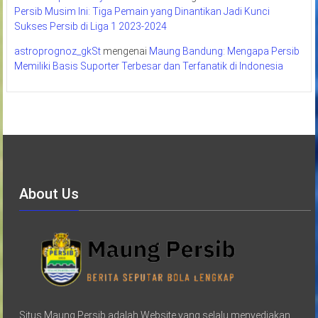
Persib Musim Ini: Tiga Pemain yang Dinantikan Jadi Kunci
Sukses Persib di Liga 1 2023-2024
astroprognoz_gkSt
mengenai
Maung Bandung: Mengapa Persib
Memiliki Basis Suporter Terbesar dan Terfanatik di Indonesia
About Us
Situs Maung Persib adalah Website yang selalu menyediakan