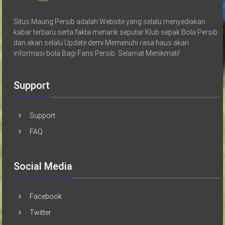
Situs Maung Persib adalah Website yang selalu menyediakan
kabar terbaru serta fakta menarik seputar Klub sepak Bola Persib
dan akan selalu Update demi Memenuhi rasa haus akan
informasi bola Bagi Fans Persib. Selamat Menikmati!
Support
Support
FAQ
Social Media
Facebook
Twitter