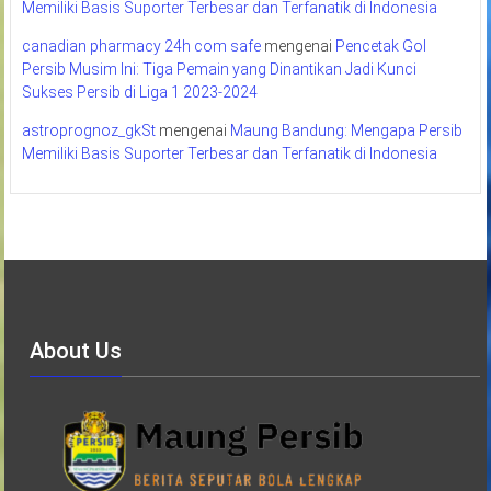
Memiliki Basis Suporter Terbesar dan Terfanatik di Indonesia
canadian pharmacy 24h com safe
mengenai
Pencetak Gol
Persib Musim Ini: Tiga Pemain yang Dinantikan Jadi Kunci
Sukses Persib di Liga 1 2023-2024
astroprognoz_gkSt
mengenai
Maung Bandung: Mengapa Persib
Memiliki Basis Suporter Terbesar dan Terfanatik di Indonesia
About Us