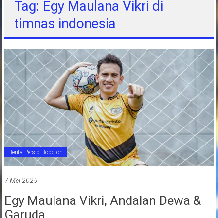
Tag: Egy Maulana Vikri di
jawa
timnas indonesia
barat
indonesia
Berita Persib Bobotoh
7 Mei 2025
Egy Maulana Vikri, Andalan Dewa &
Garuda