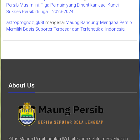
Persib Musim Ini: Tiga Pemain yang Dinantikan Jadi Kunci
Sukses Persib di Liga 1 2023-2024
astroprognoz_gkSt
mengenai
Maung Bandung: Mengapa Persib
Memiliki Basis Suporter Terbesar dan Terfanatik di Indonesia
About Us
Situs Maung Persib adalah Website yang selalu menyediakan