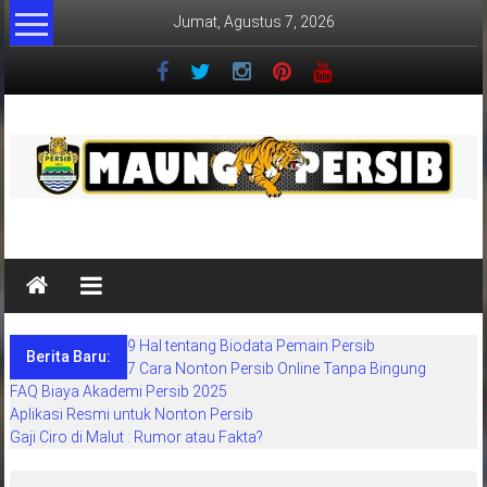
Lompat
Jumat, Agustus 7, 2026
ke
konten
MaungPersib
Maung
Persib
adalah
9 Hal tentang Biodata Pemain Persib
situs
Berita Baru:
7 Cara Nonton Persib Online Tanpa Bingung
berita
FAQ Biaya Akademi Persib 2025
khusus
Aplikasi Resmi untuk Nonton Persib
sepakbola
Gaji Ciro di Malut : Rumor atau Fakta?
daerah
bandung