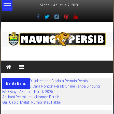
Lompat
Minggu, Agustus 9, 2026
ke
konten
MaungPersib
Maung
Persib
adalah
9 Hal tentang Biodata Pemain Persib
situs
Berita Baru:
7 Cara Nonton Persib Online Tanpa Bingung
berita
FAQ Biaya Akademi Persib 2025
khusus
Aplikasi Resmi untuk Nonton Persib
sepakbola
Gaji Ciro di Malut : Rumor atau Fakta?
daerah
bandung