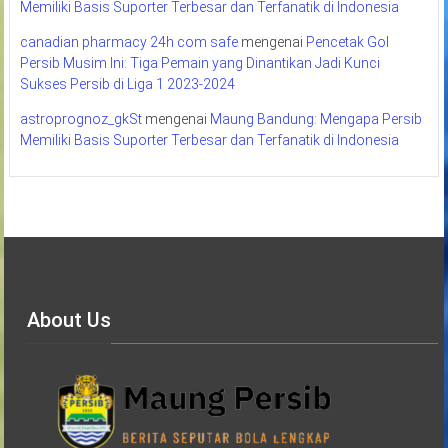
Memiliki Basis Suporter Terbesar dan Terfanatik di Indonesia
canadian pharmacy 24h com safe
mengenai
Pencetak Gol
Persib Musim Ini: Tiga Pemain yang Dinantikan Jadi Kunci
Sukses Persib di Liga 1 2023-2024
astroprognoz_gkSt
mengenai
Maung Bandung: Mengapa Persib
Memiliki Basis Suporter Terbesar dan Terfanatik di Indonesia
About Us