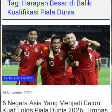
Tag: Harapan Besar di Balik
jawa
Kualifikasi Piala Dunia
barat
indonesia
Berita Persib Bobotoh
26 November 2024
6 Negara Asia Yang Menjadi Calon
Kuat Lolos Piala Dunia 2026: Timnas