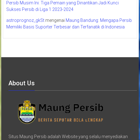
Persib Musim Ini: Tiga Pemain yang Dinantikan Jadi Kunci
Sukses Persib di Liga 1 2023-2024
astroprognoz_gkSt
mengenai
Maung Bandung: Mengapa Persib
Memiliki Basis Suporter Terbesar dan Terfanatik di Indonesia
About Us
Situs Maung Persib adalah Website yang selalu menyediakan