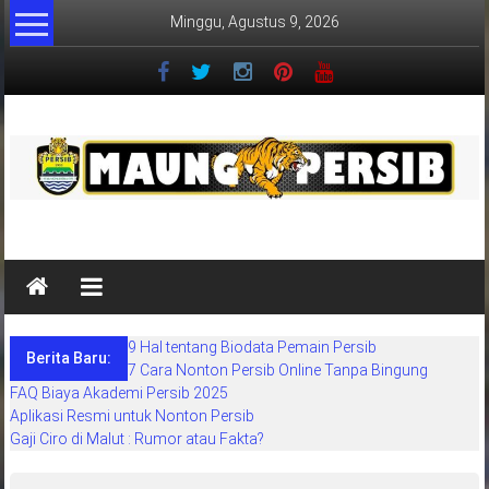
Lompat
Minggu, Agustus 9, 2026
ke
konten
MaungPersib
Maung
Persib
adalah
9 Hal tentang Biodata Pemain Persib
situs
Berita Baru:
7 Cara Nonton Persib Online Tanpa Bingung
berita
FAQ Biaya Akademi Persib 2025
khusus
Aplikasi Resmi untuk Nonton Persib
sepakbola
Gaji Ciro di Malut : Rumor atau Fakta?
daerah
bandung