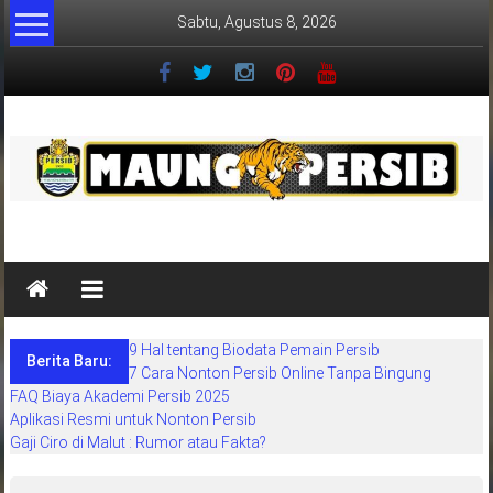
Lompat
Sabtu, Agustus 8, 2026
ke
konten
MaungPersib
Maung
Persib
adalah
9 Hal tentang Biodata Pemain Persib
situs
Berita Baru:
7 Cara Nonton Persib Online Tanpa Bingung
berita
FAQ Biaya Akademi Persib 2025
khusus
Aplikasi Resmi untuk Nonton Persib
sepakbola
Gaji Ciro di Malut : Rumor atau Fakta?
daerah
bandung