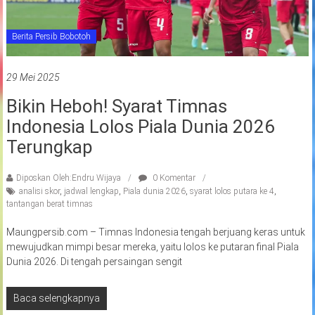
Berita Persib Bobotoh
29 Mei 2025
Bikin Heboh! Syarat Timnas
Indonesia Lolos Piala Dunia 2026
Terungkap
Diposkan Oleh:Endru Wijaya
0 Komentar
analisi skor
,
jadwal lengkap
,
Piala dunia 2026
,
syarat lolos putara ke 4
,
tantangan berat timnas
Maungpersib.com – Timnas Indonesia tengah berjuang keras untuk
mewujudkan mimpi besar mereka, yaitu lolos ke putaran final Piala
Dunia 2026. Di tengah persaingan sengit
Baca selengkapnya