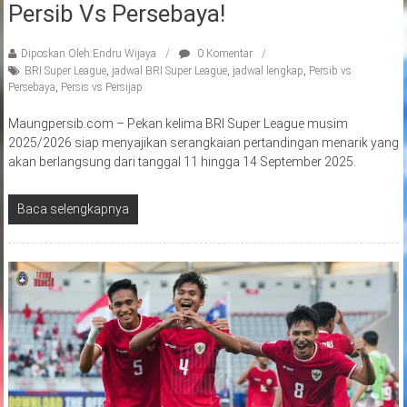
Persib Vs Persebaya!
Diposkan Oleh:Endru Wijaya
0 Komentar
BRI Super League
,
jadwal BRI Super League
,
jadwal lengkap
,
Persib vs
Persebaya
,
Persis vs Persijap
Maungpersib.com – Pekan kelima BRI Super League musim
2025/2026 siap menyajikan serangkaian pertandingan menarik yang
akan berlangsung dari tanggal 11 hingga 14 September 2025.
Baca selengkapnya