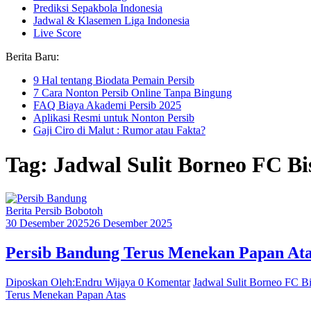
Prediksi Sepakbola Indonesia
Jadwal & Klasemen Liga Indonesia
Live Score
Berita Baru:
9 Hal tentang Biodata Pemain Persib
7 Cara Nonton Persib Online Tanpa Bingung
FAQ Biaya Akademi Persib 2025
Aplikasi Resmi untuk Nonton Persib
Gaji Ciro di Malut : Rumor atau Fakta?
Tag: Jadwal Sulit Borneo FC Bi
Berita Persib Bobotoh
30 Desember 2025
26 Desember 2025
Persib Bandung Terus Menekan Papan Ata
Diposkan Oleh:Endru Wijaya
0 Komentar
Jadwal Sulit Borneo FC Bi
Terus Menekan Papan Atas