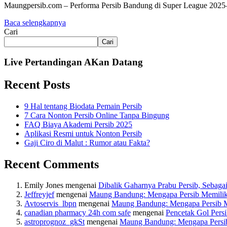
Maungpersib.com – Performa Persib Bandung di Super League 2025–2
Baca selengkapnya
Cari
Cari
Live Pertandingan AKan Datang
Recent Posts
9 Hal tentang Biodata Pemain Persib
7 Cara Nonton Persib Online Tanpa Bingung
FAQ Biaya Akademi Persib 2025
Aplikasi Resmi untuk Nonton Persib
Gaji Ciro di Malut : Rumor atau Fakta?
Recent Comments
Emily Jones
mengenai
Dibalik Gaharnya Prabu Persib, Sebaga
Jeffreyjef
mengenai
Maung Bandung: Mengapa Persib Memiliki B
Avtoservis_lbpn
mengenai
Maung Bandung: Mengapa Persib Mem
canadian pharmacy 24h com safe
mengenai
Pencetak Gol Persi
astroprognoz_gkSt
mengenai
Maung Bandung: Mengapa Persib M