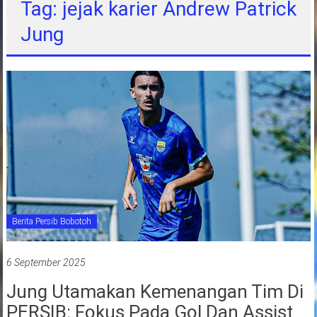
Tag: jejak karier Andrew Patrick
jawa
Jung
barat
indonesia
Berita Persib Bobotoh
6 September 2025
Jung Utamakan Kemenangan Tim Di
PERSIB: Fokus Pada Gol Dan Assist