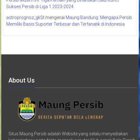
Sukses Persib di Liga 1 2023-2024
astroprognoz_gkSt
mengenai
Maung Bandung: Mengapa Persib
Memiliki Basis Suporter Terbesar dan Terfanatik di Indonesia
About Us
Situs Maung Persib adalah Website yang selalu menyediakan