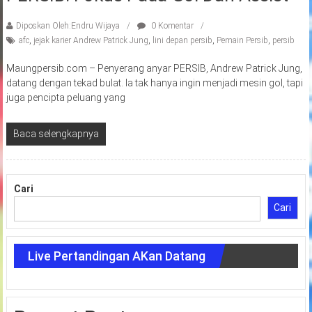
Diposkan Oleh:Endru Wijaya
0 Komentar
afc
,
jejak karier Andrew Patrick Jung
,
lini depan persib
,
Pemain Persib
,
persib
Maungpersib.com – Penyerang anyar PERSIB, Andrew Patrick Jung,
datang dengan tekad bulat. Ia tak hanya ingin menjadi mesin gol, tapi
juga pencipta peluang yang
Baca selengkapnya
Cari
Cari
Live Pertandingan AKan Datang