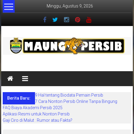
Lompat
Minggu, Agustus 9, 2026
ke
konten
MaungPersib
Maung
Persib
adalah
9 Hal tentang Biodata Pemain Persib
situs
Berita Baru:
7 Cara Nonton Persib Online Tanpa Bingung
berita
FAQ Biaya Akademi Persib 2025
khusus
Aplikasi Resmi untuk Nonton Persib
sepakbola
Gaji Ciro di Malut : Rumor atau Fakta?
daerah
bandung