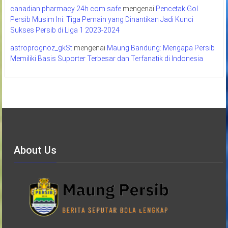
canadian pharmacy 24h com safe
mengenai
Pencetak Gol
Persib Musim Ini: Tiga Pemain yang Dinantikan Jadi Kunci
Sukses Persib di Liga 1 2023-2024
astroprognoz_gkSt
mengenai
Maung Bandung: Mengapa Persib
Memiliki Basis Suporter Terbesar dan Terfanatik di Indonesia
About Us