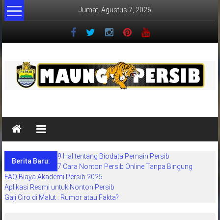
Lompat
Jumat, Agustus 7, 2026
ke
konten
MaungPersib
Maung
Persib
adalah
9 Hal tentang Biodata Pemain Persib
situs
Berita Baru:
7 Cara Nonton Persib Online Tanpa Bingung
berita
FAQ Biaya Akademi Persib 2025
khusus
Aplikasi Resmi untuk Nonton Persib
sepakbola
Gaji Ciro di Malut : Rumor atau Fakta?
daerah
bandung