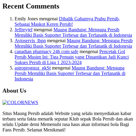
Recent Comments
Emily Jones
mengenai
Dibalik Gaharnya Prabu Persib,
Sebagai Maskot Keren Persib!
Jeffreyjef
mengenai
Maung Bandung: Mengapa Persib
Memiliki Basis Suporter Terbesar dan Terfanatik di Indonesia
Avtoservis_lbpn
mengenai
Maung Bandung: Mengapa Persib
Memiliki Basis Suporter Terbesar dan Terfanatik di Indonesia
canadian pharmacy 24h com safe
mengenai
Pencetak Gol
Persib Musim Ini: Tiga Pemain yang Dinantikan Jadi Kunci
Sukses Persib di Liga 1 2023-2024
astroprognoz_gkSt
mengenai
Maung Bandung: Mengapa
Persib Memiliki Basis Suporter Terbesar dan Terfanatik di
Indonesia
About Us
Situs Maung Persib adalah Website yang selalu menyediakan kabar
terbaru serta fakta menarik seputar Klub sepak Bola Persib dan akan
selalu Update demi Memenuhi rasa haus akan informasi bola Bagi
Fans Persib. Selamat Menikmati!