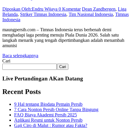
Diposkan Oleh:Endru Wijaya
0 Komentar
Dean Zandbergen
,
Liga
Belanda
,
Striker Timnas Indonesia
,
Tim Nasional Indonesia
,
Timnas
Indonesia
maungpersib.com – Timnas Indonesia terus berbenah demi
menghadapi laga penting menuju Piala Dunia 2026. Salah satu
langkah menarik yang tengah dipertimbangkan adalah menambah
amunisi
Baca selengkapnya
Cari
Cari
Live Pertandingan AKan Datang
Recent Posts
9 Hal tentang Biodata Pemain Persib
7 Cara Nonton Persib Online Tanpa Bingung
FAQ Biaya Akademi Persib 2025
Aplikasi Resmi untuk Nonton Persib
Gaji Ciro di Malut : Rumor atau Fakta?