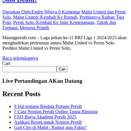
Diposkan Oleh:Endru Wijaya
0 Komentar
Malut United dan Persis
Solo
,
Malut United: Kembali Ke Rumah
,
Pentingnya Raihan Tiga
Poin
,
Persis Solo: Kembali Ke Jalur Kemenangan
,
Taktik dan
Formasi: Menurut Pelatih
Maungpersib.com – Laga pekan ke-11 BRI Liga 1 2024/2025 akan
menghadirkan pertemuan antara Malut United vs Persis Solo.
Prediksi Malut United vs Persis Solo,
Baca selengkapnya
Cari
Cari
Live Pertandingan AKan Datang
Recent Posts
9 Hal tentang Biodata Pemain Persib
7 Cara Nonton Persib Online Tanpa Bingung
FAQ Biaya Akademi Persib 2025
Aplikasi Resmi untuk Nonton Persib
Gaji Ciro di Malut : Rumor atau Fakta?