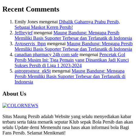
Recent Comments
Emily Jones
mengenai
Dibalik Gaharnya Prabu Persib,
Sebagai Maskot Keren Persib!
Jeffreyjef
mengenai
Maung Bandung: Mengapa Persib
Memiliki Basis Suporter Terbesar dan Terfanatik di Indonesia
Avtoservis_lbpn
mengenai
Maung Bandung: Mengapa Persib
Memiliki Basis Suporter Terbesar dan Terfanatik di Indonesia
canadian pharmacy 24h com safe
mengenai
Pencetak Gol
Persib Musim Ini: Tiga Pemain yang Dinantikan Jadi Kunci
Sukses Persib di Liga 1 2023-2024
astroprognoz_gkSt
mengenai
Maung Bandung: Mengapa
Persib Memiliki Basis Suporter Terbesar dan Terfanatik di
Indonesia
About Us
Situs Maung Persib adalah Website yang selalu menyediakan kabar
terbaru serta fakta menarik seputar Klub sepak Bola Persib dan akan
selalu Update demi Memenuhi rasa haus akan informasi bola Bagi
Fans Persib. Selamat Menikmati!