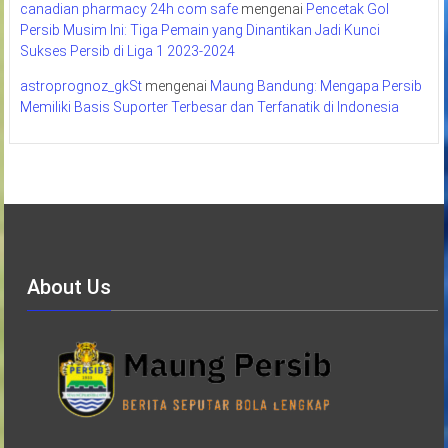
canadian pharmacy 24h com safe
mengenai
Pencetak Gol
Persib Musim Ini: Tiga Pemain yang Dinantikan Jadi Kunci
Sukses Persib di Liga 1 2023-2024
astroprognoz_gkSt
mengenai
Maung Bandung: Mengapa Persib
Memiliki Basis Suporter Terbesar dan Terfanatik di Indonesia
About Us