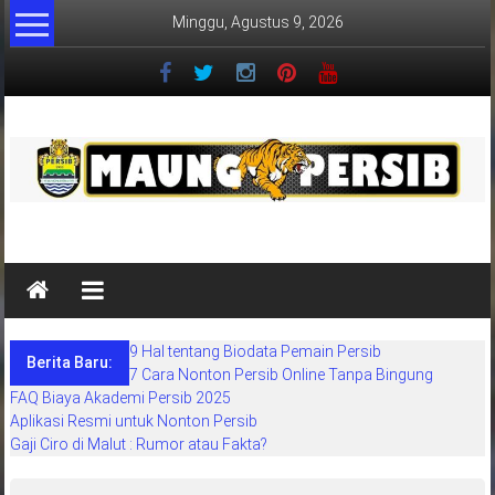
Lompat
Minggu, Agustus 9, 2026
ke
konten
MaungPersib
Maung
Persib
adalah
9 Hal tentang Biodata Pemain Persib
situs
Berita Baru:
7 Cara Nonton Persib Online Tanpa Bingung
berita
FAQ Biaya Akademi Persib 2025
khusus
Aplikasi Resmi untuk Nonton Persib
sepakbola
Gaji Ciro di Malut : Rumor atau Fakta?
daerah
bandung