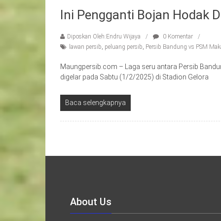
Ini Pengganti Bojan Hodak 
Diposkan Oleh:Endru Wijaya
0 Komentar
lawan persib
,
peluang persib
,
Persib Bandung vs PSM Mak
Maungpersib.com – Laga seru antara Persib Bandu
digelar pada Sabtu (1/2/2025) di Stadion Gelora
Baca selengkapnya
About Us