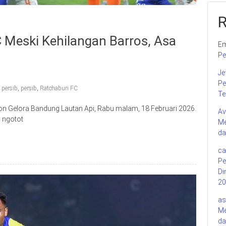
 Meski Kehilangan Barros, Asa
Em
Pe
Je
Pe
 persib
,
persib
,
Ratchaburi FC
Te
ion Gelora Bandung Lautan Api, Rabu malam, 18 Februari 2026.
Av
 ngotot
Me
da
ca
Pe
Di
20
as
Me
da