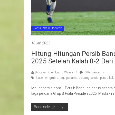
Berita Persib Bobotoh
18 Juli 2025
Hitung-Hitungan Persib Band
2025 Setelah Kalah 0-2 Dari
Diposkan Oleh:Endru Wijaya
0 Komentar
klasemen grub b
,
laga pertama
,
peluang persib
,
persib kala
Maungpersib.com – Persib Bandung harus segera ba
laga perdana Grup B Piala Presiden 2025. Meski kini
Baca selengkapnya