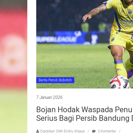
Berita Persib Bobotoh
7 Januari 2026
Bojan Hodak Waspada Penuh
Serius Bagi Persib Bandung 
Diposkan Oleh:Endru Wijaya
0 Komentar