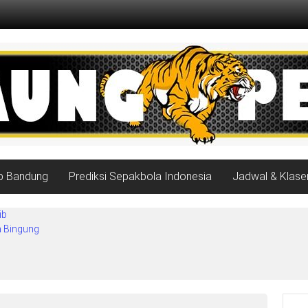
ib Bandung
Prediksi Sepakbola Indonesia
Jadwal & Klase
ib
a Bingung