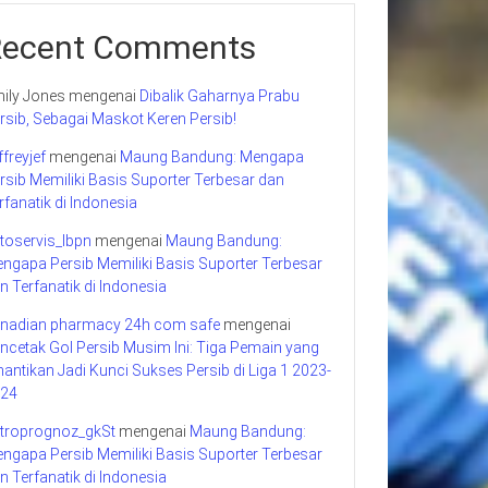
Recent Comments
ily Jones
mengenai
Dibalik Gaharnya Prabu
rsib, Sebagai Maskot Keren Persib!
ffreyjef
mengenai
Maung Bandung: Mengapa
rsib Memiliki Basis Suporter Terbesar dan
rfanatik di Indonesia
toservis_lbpn
mengenai
Maung Bandung:
ngapa Persib Memiliki Basis Suporter Terbesar
n Terfanatik di Indonesia
nadian pharmacy 24h com safe
mengenai
ncetak Gol Persib Musim Ini: Tiga Pemain yang
nantikan Jadi Kunci Sukses Persib di Liga 1 2023-
24
troprognoz_gkSt
mengenai
Maung Bandung:
ngapa Persib Memiliki Basis Suporter Terbesar
n Terfanatik di Indonesia