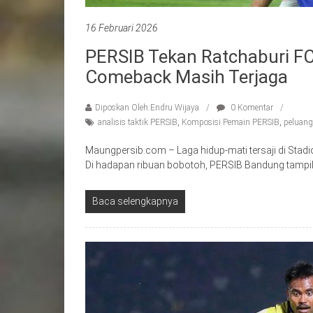
16 Februari 2026
PERSIB Tekan Ratchaburi FC
Comeback Masih Terjaga
Diposkan Oleh:Endru Wijaya
0 Komentar
analisis taktik PERSIB
,
Komposisi Pemain PERSIB
,
peluang
Maungpersib.com – Laga hidup-mati tersaji di Stad
Di hadapan ribuan bobotoh, PERSIB Bandung tampil
Baca selengkapnya