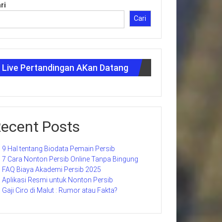
ri
Cari
Live Pertandingan AKan Datang
ecent Posts
9 Hal tentang Biodata Pemain Persib
7 Cara Nonton Persib Online Tanpa Bingung
FAQ Biaya Akademi Persib 2025
Aplikasi Resmi untuk Nonton Persib
Gaji Ciro di Malut : Rumor atau Fakta?