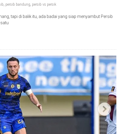
sib
,
persib bandung
,
persib vs persik
nang, tapi di balik itu, ada badai yang siap menyambut Persib
 satu